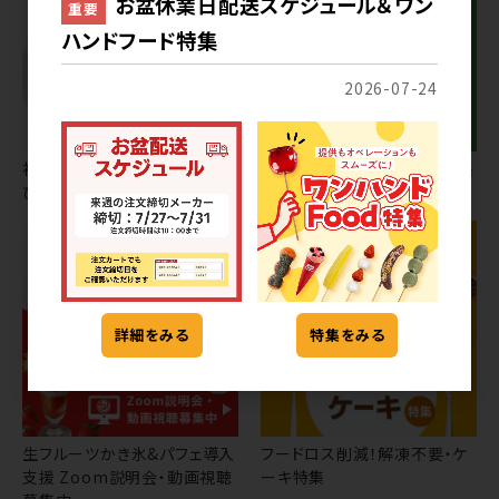
お盆休業日配送スケジュール＆ワン
重要
ハンドフード特集
2026-07-24
初夏に売れる！わらび餅・わら
初夏におすすめ！スイーツ特集
び餅ドリンク
詳細をみる
特集をみる
生フルーツかき氷&パフェ導入
フードロス削減！解凍不要・ケ
支援 Zoom説明会・動画視聴
ーキ特集