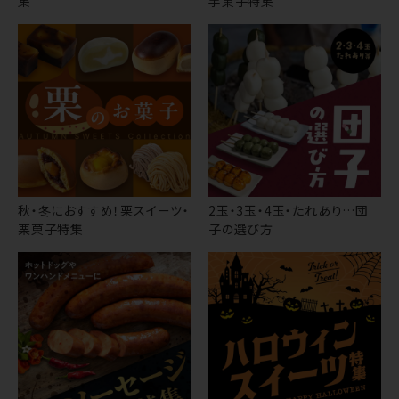
集
芋菓子特集
秋・冬におすすめ！栗スイーツ・
2玉・3玉・4玉・たれあり…団
栗菓子特集
子の選び方