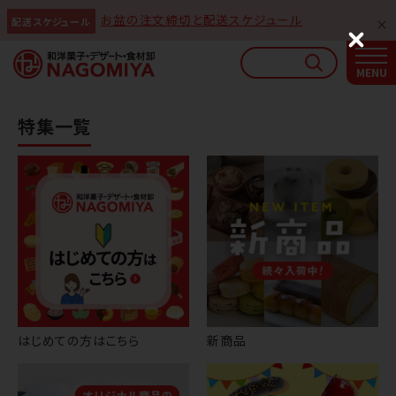
お盆の注文締切と配送スケジュール
配送スケジュール
なごみやAIガイド
C
l
AIがなごみやの使い方をお答えします
o
s
e
特集一覧
はじめての方はこちら
新商品