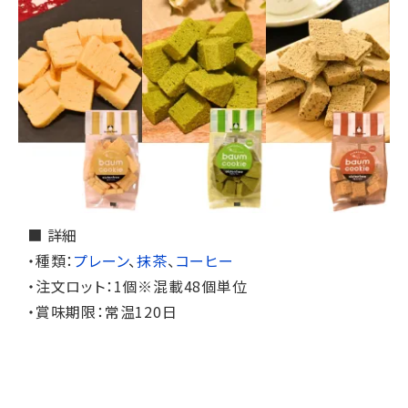
■ 詳細
・種類：
プレーン
、
抹茶
、
コーヒー
・注文ロット：1個※混載48個単位
・賞味期限：常温120日