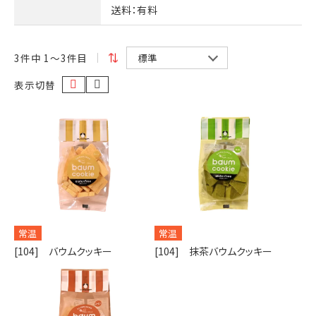
送料
：有料
3
件中 1〜3件目
表示切替
常温
常温
[104] バウムクッキー
[104] 抹茶バウムクッキー