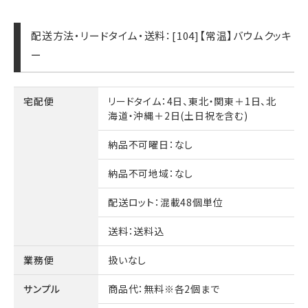
配送方法・リードタイム・送料：[104]【常温】バウムクッキ
ー
宅配便
リードタイム
：4日、東北・関東＋1日、北
海道・沖縄＋2日(土日祝を含む)
納品不可曜日
：なし
納品不可地域
：なし
配送ロット
：混載48個単位
送料
：送料込
業務便
扱いなし
サンプル
商品代
：無料※各2個まで