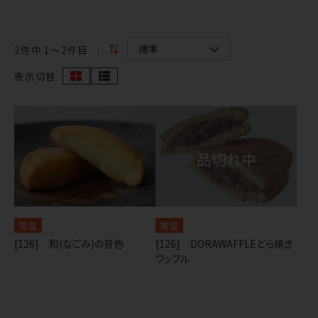
2
件中 1〜2件目
表示切替
常温
常温
[126] 和(なごみ)の音色
[126] DORAWAFFLEどら焼き
ワッフル