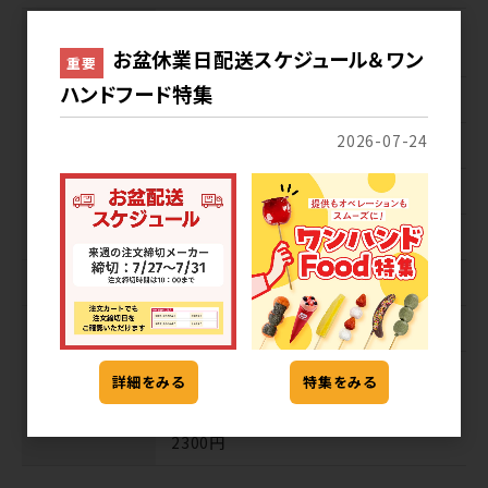
宅配便
リードタイム
：5日、北海道、東北、関東、
信越、沖縄+1日(土日祝を除く)
お盆休業日配送スケジュール＆ワン
重要
ハンドフード特集
納品不可曜日
：なし
2026-07-24
納品不可地域
：なし
配送ロット
：1ロット以上
送料
：送料込み
業務便
扱いなし
サンプル
商品代
：有償
送料
：【関西・中国・九州】750円【北陸・
詳細をみる
特集をみる
中部・四国】800円【関東・信越】850円
【東北】1150円【北海道】2100円【沖縄】
2300円