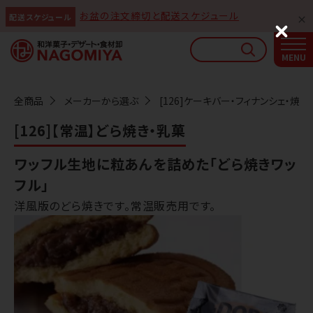
お盆の注文締切と配送スケジュール
配送スケジュール
なごみやAIガイド
C
l
AIがなごみやの使い方をお答えします
o
s
e
全商品
メーカーから選ぶ
[126]ケーキバー・フィナンシェ・焼
[126]【常温】どら焼き・乳菓
ワッフル生地に粒あんを詰めた「どら焼きワッ
フル」
洋風版のどら焼きです。常温販売用です。