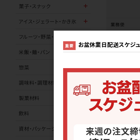
菓子・スナック
アイス・ジェラート・かき氷
業務便
フルーツ・野菜・ナッツ
サンプル
お盆休業日配送スケジュ
重要
米飯・麺・パン
惣菜
調味料・調理材料
3
件中 1〜3件
製菓材料
飲料
資材・パッケージ