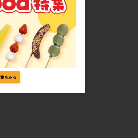
モ
特集をみる