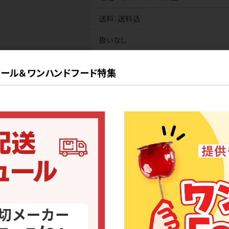
送料
：送料込
扱いなし
商品代
：無料※1種類1本まで※1社1回
ール＆ワンハンドフード特集
送料
：無料
目