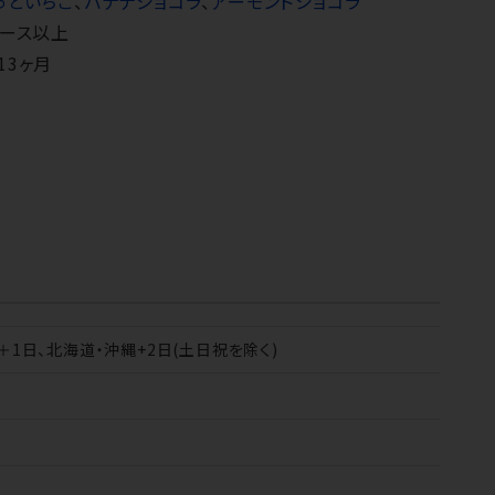
っといちご
、
バナナショコラ
、
アーモンドショコラ
ケース以上
13ヶ月
＋1日、北海道・沖縄+2日(土日祝を除く)