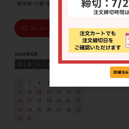
販促物・什器・機械
冷凍
[57] クレープ
といちご(個包装)
メーカーから探す
2026年8月
日
月
火
水
木
金
土
詳細をみ
1
2
3
4
5
6
7
8
9
10
11
12
13
14
15
16
17
18
19
20
21
22
23
24
25
26
27
28
29
30
31