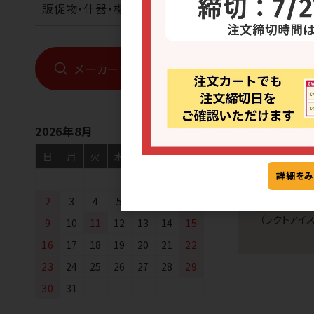
販促物・什器・機械
[26] LS
メーカーから探す
ラ（ラクトアイ
6
2026年8月
日
月
火
水
木
金
土
詳細をみ
1
2
3
4
5
6
7
8
[26] LS
（ラクトアイス
9
10
11
12
13
14
15
16
17
18
19
20
21
22
23
24
25
26
27
28
29
30
31