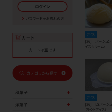
パスワードをお忘れの方
アイス
カート
[26] ポーショ
イスクリーム）
カートは空です
カテゴリから探す
和菓子
アイス
洋菓子
[26] LSポーシ
（ラクトアイス）