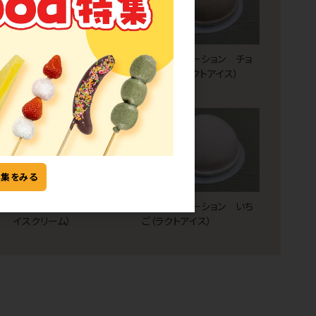
[26] ポーション マンゴ
[26] LSポーション チョ
ー（シャーベット）
コレート（ラクトアイス）
9
10
特集をみる
[26] ソフトＰ バニラ（ア
[26] LSポーション いち
イスクリーム）
ご（ラクトアイス）