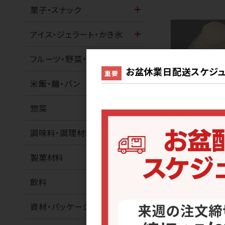
菓子・スナック
アイス・ジェラート・かき氷
フルーツ・野菜・ナッツ
お盆休業日配送スケジュ
重要
米飯・麺・パン
アイス
惣菜
[26] ＬＳソフト
クトアイス）
調味料・調理材料
製菓材料
ポーショ
飲料
1
資材・パッケージ