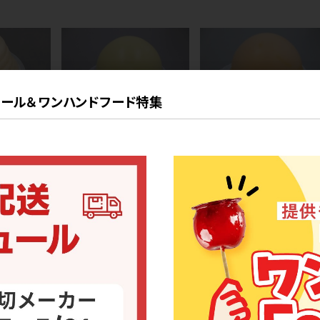
ール＆ワンハンドフード特集
アイス
アイス
Ｐ バニラ（ラ
[26] ポーション 柚子（シャ
[26] ポーション オレンジ
ーベット）
（シャーベット）
ンアイスの人気ランキング
2
3