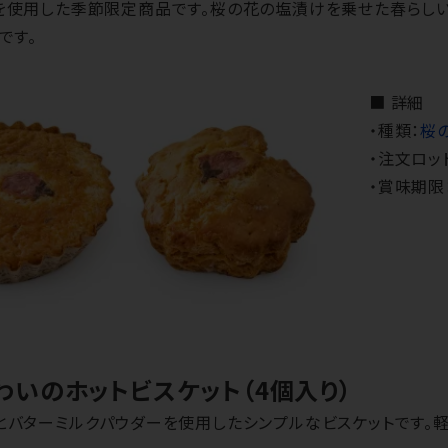
を使用した季節限定商品です。桜の花の塩漬けを乗せた春らしい
です。
■ 詳細
・種類：
桜
・注文ロッ
・賞味期限
わいのホットビスケット（4個入り）
バターミルクパウダーを使用したシンプルなビスケットです。軽