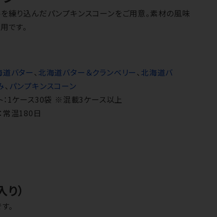
トを練り込んだパンプキンスコーンをご用意。素材の風味
用です。
海道バター
、
北海道バター＆クランベリー
、
北海道バ
み
、
パンプキンスコーン
ト：1ケース30袋 ※混載3ケース以上
：常温180日
入り）
す。