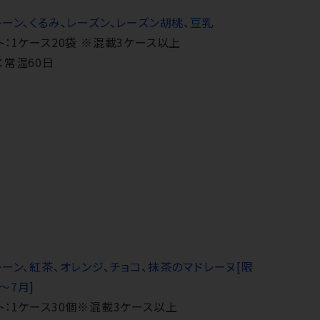
レーン
、
くるみ
、
レーズン
、
レーズン胡桃
、
豆乳
ト：1ケース20袋 ※混載3ケース以上
：常温60日
レーン
、
紅茶
、
オレンジ
、
チョコ
、
抹茶のマドレーヌ[限
～7月]
ト：1ケース30個※混載3ケース以上