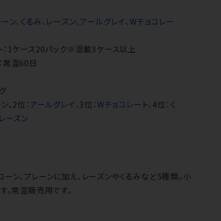
レーン
、
くるみ
、
レーズン
、
アールグレイ
、
Wチョコレー
ト：1ケース20パック※混載3ケース以上
：常温60日
グ
ーン
、2位：
アールグレイ
、3位：
Wチョコレート
、4位：
く
レーズン
ーン。プレーンに加え、レーズンやくるみなど5種類。小
す。常温販売用です。