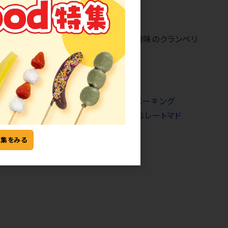
チョコレートマドレーヌ
マドレーヌは、プレーンとさわやかな酸味のクランベリ
す。常温販売用です。
ーキングパウダー不使用のマドレーヌ
、
ベーキング
使用のマドレーヌ(クランベリー)
、
チョコレートマド
定販売12月～1月]
特集をみる
ト：1ケース30袋 ※混載3ケース以上
：常温60日