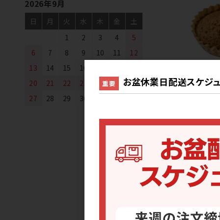
2026年9月
日
月
火
水
木
金
土
1
2
3
4
5
6
7
8
9
10
11
12
13
14
15
16
17
18
19
こだわり
お盆休業日配送スケジュ
20
21
22
23
24
25
26
重要
食彩卵にこだ
27
28
29
30