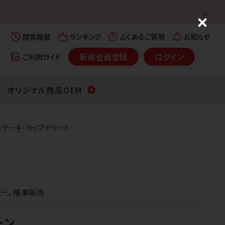
C
l
閲覧履歴
ランキング
よくあるご質問
お知らせ
o
s
新規会員登録
ログイン
ご利用ガイド
e
オリジナル商品OEM
ム・ケーキ・カップデザート
パー、催事販売
ーン