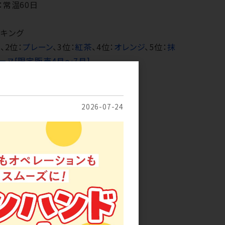
：常温60日
キング
コ
、2位：
プレーン
、3位：
紅茶
、4位：
オレンジ
、5位：
抹
ーヌ[限定販売4月～7月]
2026-07-24
だわり卵のマドレーヌ
ト：1ケース30個※混載3ケース以上
：常温60日