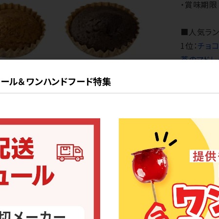
・賞味期限
■人気ラン
1位：
チョ
茶のマドレ
卵のマドレーヌ
ール＆ワンハンドフード特集
わったマドレーヌ、瀬戸内産レモン果汁のさわやかな風味です。
■詳細
・種類：
こ
・注文ロッ
・賞味期限