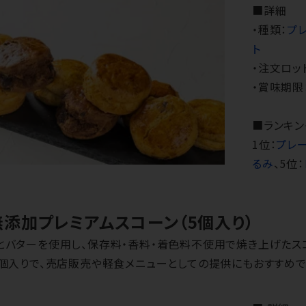
■詳細
・種類：
プ
ト
・注文ロッ
・賞味期限
■ランキン
1位：
プレ
るみ
、5位：
無添加プレミアムスコーン（5個入り）
バターを使用し、保存料・香料・着色料不使用で焼き上げたスコ
個入りで、売店販売や軽食メニューとしての提供にもおすすめで