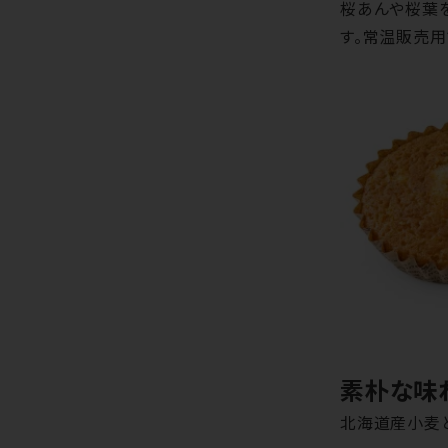
桜あんや桜葉
す。常温販売用
素朴な味
北海道産小麦と