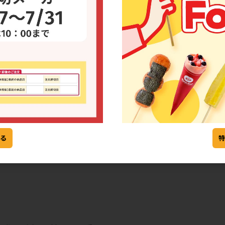
グパウダー不使用マドレーヌ2種と期間限定
を使用し、膨張剤や保存料などの添加物を使用せずに焼き上げた
用意です。チョコレートマドレーヌは期間限定での販売となりま
■ 詳細
・種類：
ベ
パウダー不
レーヌ[限
る
・注文ロッ
・賞味期限