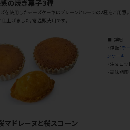
食感の焼き菓子3種
ーズを使用したチーズケーキはプレーンとレモンの2種をご用意
に仕上げました。常温販売用です。
■ 詳細
・種類：
チ
ンケーキ
・注文ロッ
・賞味期限
桜マドレーヌと桜スコーン