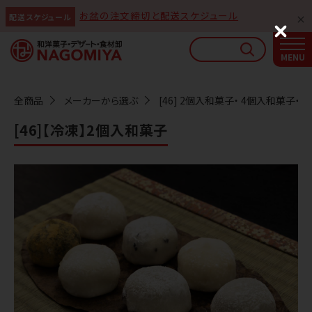
お盆の注文締切と配送スケジュール
配送スケジュール
なごみやAIガイド
C
l
AIがなごみやの使い方をお答えします
o
s
e
全商品
メーカーから選ぶ
[46] 2個入和菓子・ 4個入和菓子・
[46]【冷凍】2個入和菓子