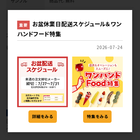
サンプル
商品代
：無料
送料
：1,364円
お盆休業日配送スケジュール＆ワン
重要
ハンドフード特集
2
件中 1〜2件目
表示切替
2026-07-24
冷凍
冷凍
詳細をみる
特集をみる
[46] 塩豆大福（つぶあん）２個
[46] さくら餅（こしあん）[限定
入
販売2月～4月]