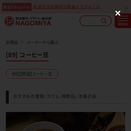
お盆の注文締切と配送スケジュール
配送スケジュール
なごみやAIガイド
C
l
AIがなごみやの使い方をお答えします
o
s
e
全商品
メーカーから選ぶ
[89] コーヒー豆
[89]【常温】コーヒー豆
おすすめの業態：カフェ、喫茶店、洋菓子店