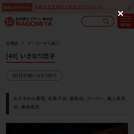
お盆の注文締切と配送スケジュール
配送スケジュール
なごみやAIガイド
C
l
AIがなごみやの使い方をお答えします
o
s
e
全商品
メーカーから選ぶ
[40] いきなり団子
[40]【冷凍】いきなり団子
おすすめの業態：和菓子店、量販店・スーパー、無人販売
店、催事販売