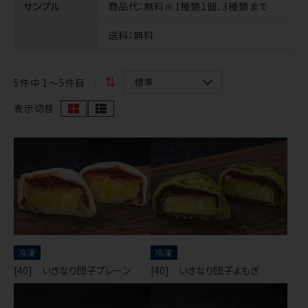
サンプル
商品代
：無料※1種類1個、3種類まで
送料
：無料
5
件中 1〜5件目
表示切替
冷凍
冷凍
[40] いきなり団子プレーン
[40] いきなり団子よもぎ