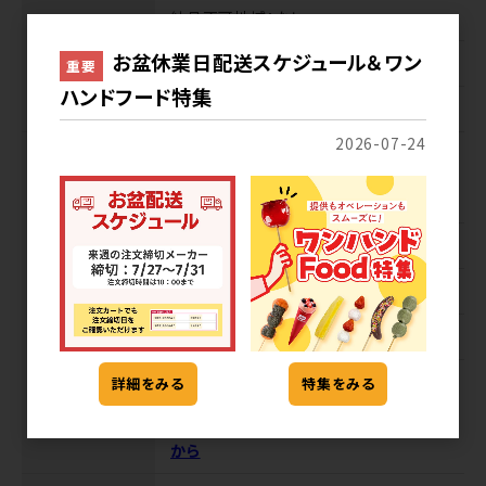
納品不可地域
：なし
お盆休業日配送スケジュール＆ワン
配送ロット
：2ケース単位
重要
ハンドフード特集
送料
：送料込
2026-07-24
業務便
リードタイム
：6日、北海道・北東北・南東
北・関東・信越・北陸・中部・四国・沖縄+1
日(土日祝を除く)
納品不可曜日
：なし
納品不可地域
：なし
配送ロット
：混載6ケース以上
送料
：送料込
詳細をみる
特集をみる
業務便の卸価格を確認したい方はこちら
から