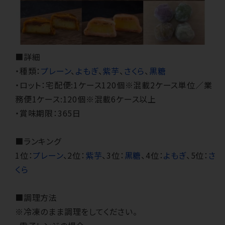
■詳細
・種類：
プレーン
、
よもぎ
、
紫芋
、
さくら
、
黒糖
・ロット：宅配便:1ケース120個※混載2ケース単位／業
務便1ケース:120個※混載6ケース以上
・賞味期限：365日
■ランキング
1位：
プレーン
、2位：
紫芋
、3位：
黒糖
、4位：
よもぎ
、5位：
さ
くら
■調理方法
※冷凍のまま調理をしてください。