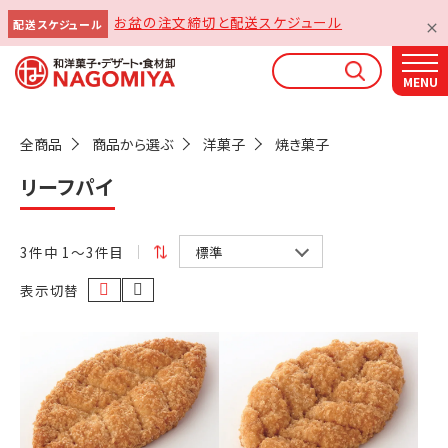
お盆の注文締切と配送スケジュール
配送スケジュール
なごみやAIガイド
AIがなごみやの使い方をお答えします
全商品
商品から選ぶ
洋菓子
焼き菓子
リーフパイ
3
件中 1〜3件目
表示切替