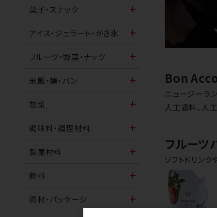
菓子・スナック
アイス・ジェラート・かき氷
フルーツ・野菜・ナッツ
Bon Ac
米飯・麺・パン
ニュージーラン
惣菜
人工香料、人
調味料・調理材料
フルーツ
製菓材料
ソフトドリンク
飲料
資材・パッケージ