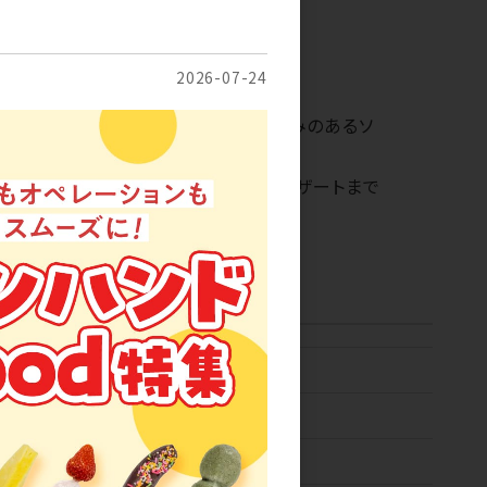
ト：1袋 混載12袋単位
730日
で開封後は要冷蔵
2026-07-24
ツから作られたフルーツパルプはとろみのあるソ
縮果肉です。
イム以外は砂糖不使用。ドリンクからデザートまで
いいただけます。
・四国・九州・沖縄＋1日(土日祝を除く)