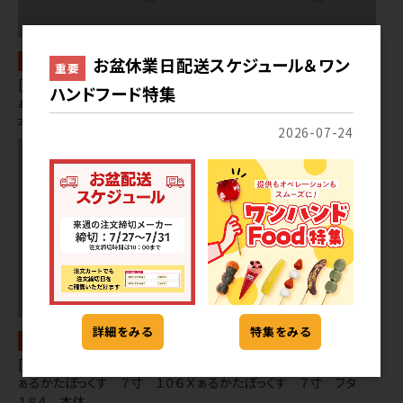
常温
常温
お盆休業日配送スケジュール＆ワン
重要
[203] 和菓子容器 木製容器 ふ
[203] 和菓子容器 木製容器 ふ
ハンドフード特集
ぁるかたぼっくす 和菓子６個
ぁるかたぼっくす 和菓子６個
本体
フタ
2026-07-24
詳細をみる
特集をみる
常温
常温
[203] 和菓子容器 木製容器 ふ
[203] 和菓子容器 木製容器 ふ
ぁるかたぼっくす ７寸 １０６Ｘ
ぁるかたぼっくす ７寸 フタ
１８４ 本体