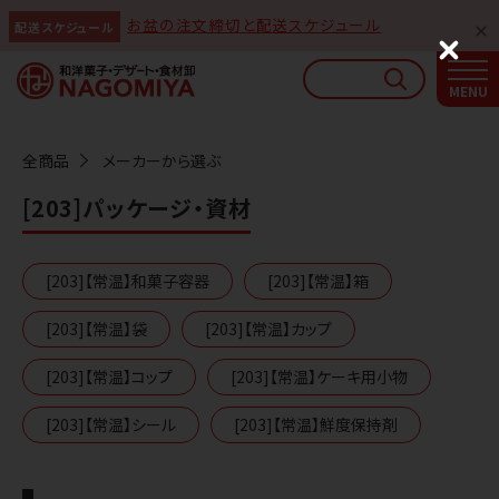
お盆の注文締切と配送スケジュール
配送スケジュール
なごみやAIガイド
C
l
AIがなごみやの使い方をお答えします
o
s
e
全商品
メーカーから選ぶ
[203]パッケージ・資材
[203]【常温】和菓子容器
[203]【常温】箱
[203]【常温】袋
[203]【常温】カップ
[203]【常温】コップ
[203]【常温】ケーキ用小物
[203]【常温】シール
[203]【常温】鮮度保持剤