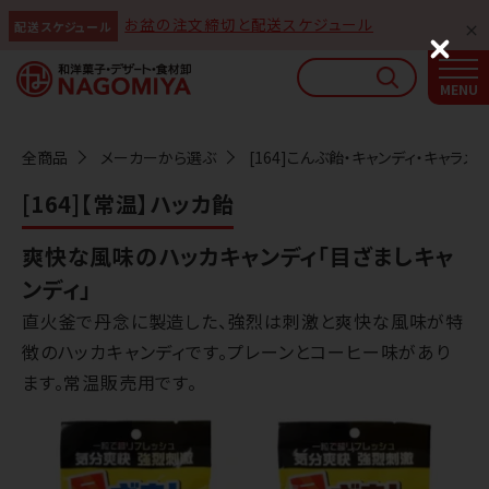
お盆の注文締切と配送スケジュール
配送スケジュール
なごみやAIガイド
C
l
AIがなごみやの使い方をお答えします
o
s
e
全商品
メーカーから選ぶ
[164]こんぶ飴・キャンディ・キャラメ
[164]【常温】ハッカ飴
爽快な風味のハッカキャンディ「目ざましキャ
ンディ」
直火釜で丹念に製造した、強烈は刺激と爽快な風味が特
徴のハッカキャンディです。プレーンとコーヒー味があり
ます。常温販売用です。