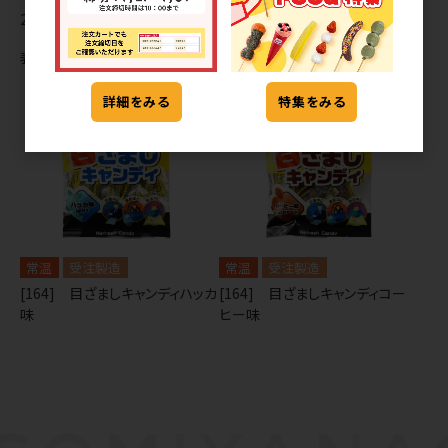
2
件中 1〜2件目
表示切替
詳細をみる
特集をみる
常温
受注製造
常温
受注製造
[164] 目ざましキャンディハッカ
[164] 目ざましキャンディコー
味
ヒー味