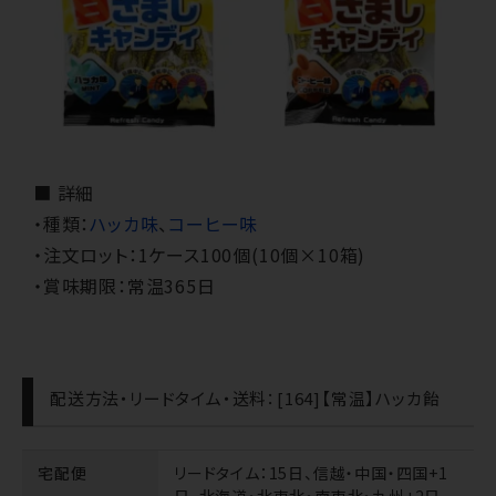
■ 詳細
・種類：
ハッカ味
、
コーヒー味
・注文ロット：1ケース100個(10個×10箱)
・賞味期限：常温365日
配送方法・リードタイム・送料：[164]【常温】ハッカ飴
宅配便
リードタイム
：15日、信越・中国・四国+1
日、北海道・北東北・南東北・九州+2日