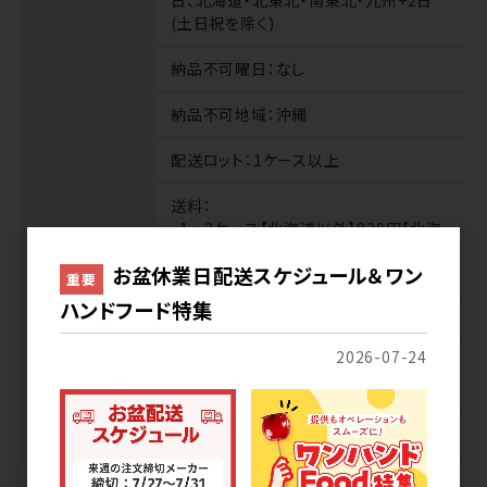
(土日祝を除く)
納品不可曜日
：なし
納品不可地域
：沖縄
配送ロット
：1ケース以上
送料
：
・1～2ケース【北海道以外】820円【北海
道】1,410円
お盆休業日配送スケジュール＆ワン
・混載3ケース以上無料
重要
ハンドフード特集
業務便
扱いなし
2026-07-24
サンプル
商品代
：無料※1種類2個まで※1社1回
のみ
送料
：無料