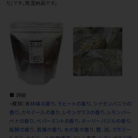
り」です。常温納品です。
■ 詳細
・種類：
青林檎の香り
、
モヒートの香り
、
シナモンバニラの
香り
、
カモミールの香り
、
レモングラスの香り
、
レモンバー
ベナの香り
、
ペパーミントの香り
、
ホーリーバジルの香り
、
桜餅の香り
、
若葉の香り
、
木の実の香り
、
整
、
巡
、
カモミー