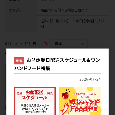
サンプル
商品代
：有償※1種類1個まで
送料
：【沖縄以外】1,136円【沖縄】1,727
円
61
件中 1〜50件目
表示切替
お盆休業日配送スケジュール＆ワン
重要
ハンドフード特集
2026-07-24
常温
常温
[193] いちご台湾烏龍茶１p※
[193] みかんインド紅茶１p※