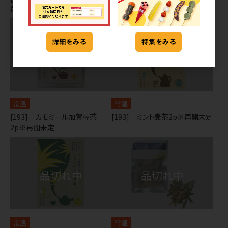
再開未定
再開未定
詳細をみる
特集をみる
常温
常温
[193] カモミール加賀棒茶
[193] ミント麦茶2p※再開未定
2p※再開未定
常温
常温