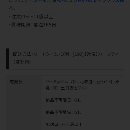
ルラテ
、
カモミール加賀棒茶
、
ミント麦茶
、
レモングラス緑
茶
、
・注文ロット：1袋以上
・賞味期限：常温365日
配送方法・リードタイム・送料：[193]【常温】ハーブティー
（業務用）
宅配便
リードタイム
：7日、北海道・九州+1日、沖
縄+2日(土日祝を除く)
納品不可曜日
：なし
納品不可地域
：なし
配送ロット
：1袋以上