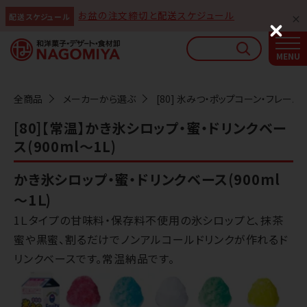
お盆の注文締切と配送スケジュール
配送スケジュール
なごみやAIガイド
C
l
AIがなごみやの使い方をお答えします
o
s
e
全商品
メーカーから選ぶ
[80] 氷みつ・ポップコーン・フレー
[80]【常温】かき氷シロップ・蜜・ドリンクベー
ス(900ml～1L)
かき氷シロップ・蜜・ドリンクベース(900ml
～1Ｌ)
1Ｌタイプの甘味料・保存料不使用の氷シロップと、抹茶
蜜や黒蜜、割るだけでノンアルコールドリンクが作れるド
リンクベースです。常温納品です。