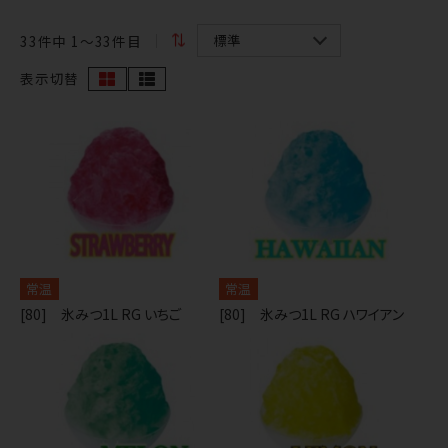
33
件中 1〜33件目
表示切替
常温
常温
[80] 氷みつ1L RG いちご
[80] 氷みつ1L RG ハワイアン