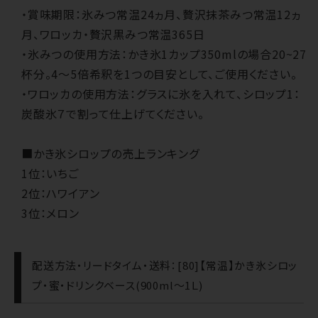
・賞味期限：氷みつ常温24ヵ月、贅沢抹茶みつ常温12ヵ
月、ワロッカ・贅沢黒みつ常温365日
・氷みつの使用方法：かき氷1カップ350mlの場合20~27
杯分。4～5倍希釈を1つの目安として、ご使用ください。
・ワロッカの使用方法：グラスに氷を入れて、シロップ1：
炭酸氷７で割って仕上げてください。
■かき氷シロップの売上ランキング
1位：いちご
2位：ハワイアン
3位：メロン
配送方法・リードタイム・送料：[80]【常温】かき氷シロッ
プ・蜜・ドリンクベース(900ml～1Ｌ)