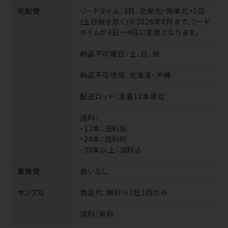
宅配便
リードタイム
：3日、北東北・南東北+1日
(土日祝を除く)※2026年8月まで、リード
タイムが3日→4日に変更となります。
納品不可曜日
：土、日、祝
納品不可地域
：北海道・沖縄
配送ロット
：混載12本単位
送料
：
・12本：送料別
・24本：送料別
・36本以上：送料込
業務便
扱いなし
サンプル
商品代
：無料※1社1回のみ
送料
：有料