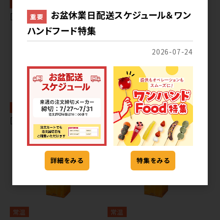
常温
常温
お盆休業日配送スケジュール＆ワン
[80] 氷みつ1L RG ピーチ
[80] ハニーの贅沢抹茶みつ
重要
ハンドフード特集
2026-07-24
常温
常温
[80] ハニーの贅沢黒みつ
[80] 蜂蜜黒酢 シロップ1L
詳細をみる
特集をみる
常温
常温