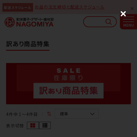
お盆の注文締切と配送スケジュール
配送スケジュール
なごみやAIガイド
C
l
AIがなごみやの使い方をお答えします
o
s
e
訳あり商品特集
4
件中 1〜4件目
表示切替