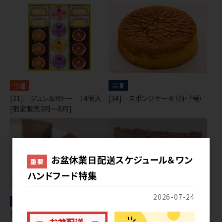
常温
冷凍
[21] ジュレ＆ガトー 14個入
[34] スポンジケーキ（白・7号）
[限定販売3月～8月]
お盆休業日配送スケジュール＆ワン
重要
ハンドフード特集
2026-07-24
冷凍
冷凍
[34] GOYOベイクドチーズケー
[34] チョコムースケーキ(6号12