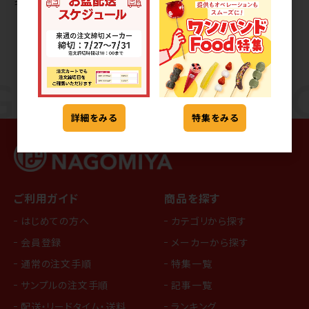
キ(チョコ)
カット)【解凍不要】
詳細をみる
特集をみる
ご利用ガイド
商品を探す
はじめての方へ
カテゴリから探す
会員登録
メーカーから探す
通常の注文手順
特集一覧
サンプルの注文手順
記事一覧
配送・リードタイム・送料
ランキング