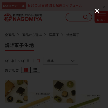
お盆の注文締切と配送スケジュール
配送スケジュール
なごみやAIガイド
C
l
AIがなごみやの使い方をお答えします
o
s
e
全商品
商品から選ぶ
洋菓子
焼き菓子
焼き菓子生地
4
件中 1〜4件目
表示切替