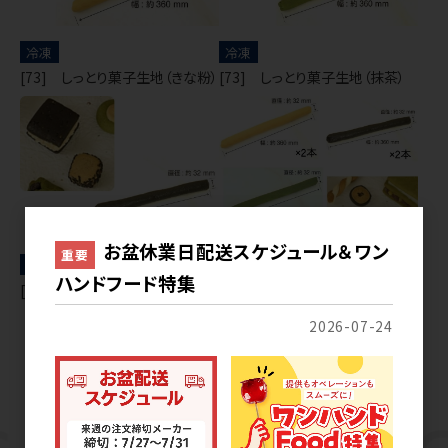
冷凍
冷凍
[73] しっとり菓子生地（きな粉）
[73] しっとり菓子生地（抹茶）
お盆休業日配送スケジュール＆ワン
重要
冷凍
冷凍
ハンドフード特集
[73] しっとり菓子生地（ごま）
[73] しっとり菓子生地（きな粉・
抹茶・ごま）
2026-07-24