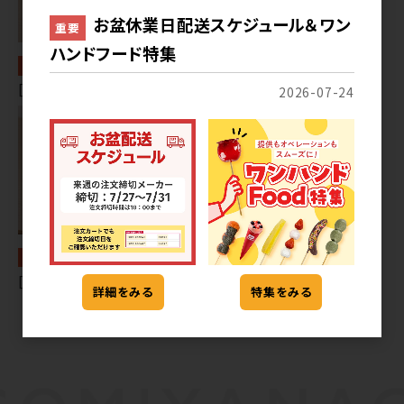
お盆休業日配送スケジュール＆ワン
重要
ハンドフード特集
常温
常温
[19] 長崎どら焼き 花橘
[19] 栗どら
2026-07-24
常温
[19] 福豆どら
詳細をみる
特集をみる