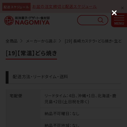
お盆の注文締切と配送スケジュール
配送スケジュール
なごみやAIガイド
C
l
AIがなごみやの使い方をお答えします
o
s
e
全商品
メーカーから選ぶ
[19] 長崎カステラ・どら焼き・生どら
[19]【常温】どら焼き
配送方法・リードタイム・送料
宅配便
リードタイム
：4日、沖縄+1日、北海道・鹿
児島+2日(土日祝を除く)
納品不可曜日
：なし
納品不可地域
：なし