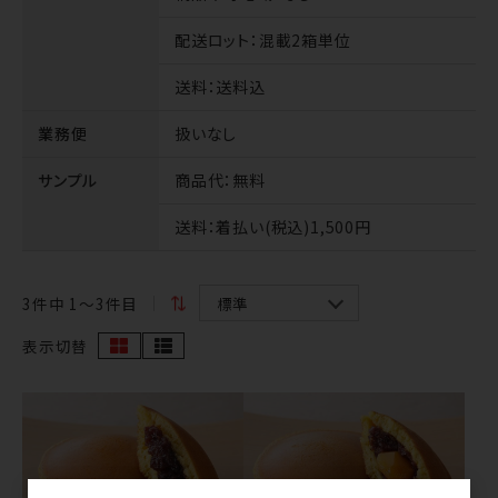
配送ロット
：混載2箱単位
送料
：送料込
業務便
扱いなし
サンプル
商品代
：無料
送料
：着払い(税込)1,500円
3
件中 1〜3件目
表示切替