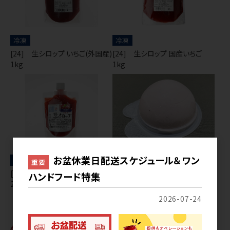
冷凍
冷凍
[24] 生シロップ いちご(外国産)
[24] 生シロップ 国産いちご
1kg
1kg
お盆休業日配送スケジュール＆ワン
冷凍
アイス
重要
[24] 生シロップ 国産いちご
[26] LSポーション いちご（ラ
ハンドフード特集
250g
クトアイス）
2026-07-24