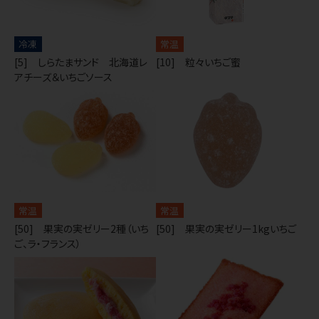
冷凍
常温
[5] しらたまサンド 北海道レ
[10] 粒々いちご蜜
アチーズ＆いちごソース
常温
常温
[50] 果実の実ゼリー2種（いち
[50] 果実の実ゼリー1kgいちご
ご、ラ・フランス）