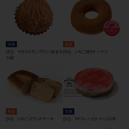
冷凍
常温
[42] やきぐりモンブラン（あまお
[45] いちご焼きドーナツ
う苺）
常温
冷凍
[50] いちごパウンドケーキ
[52] YRフレーズテベール5号