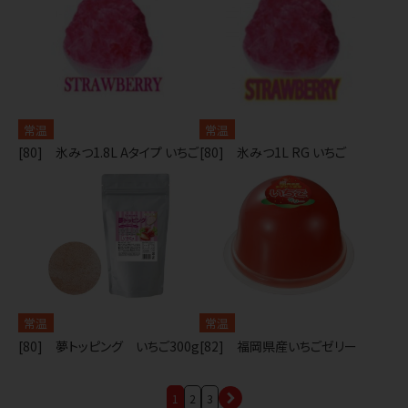
常温
常温
[80] 氷みつ1.8L Aタイプ いちご
[80] 氷みつ1L RG いちご
常温
常温
[80] 夢トッピング いちご300g
[82] 福岡県産いちごゼリー
1
2
3