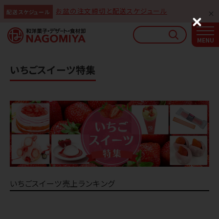
お盆の注文締切と配送スケジュール
配送スケジュール
なごみやAIガイド
C
l
AIがなごみやの使い方をお答えします
o
s
e
いちごスイーツ特集
いちごスイーツ売上ランキング