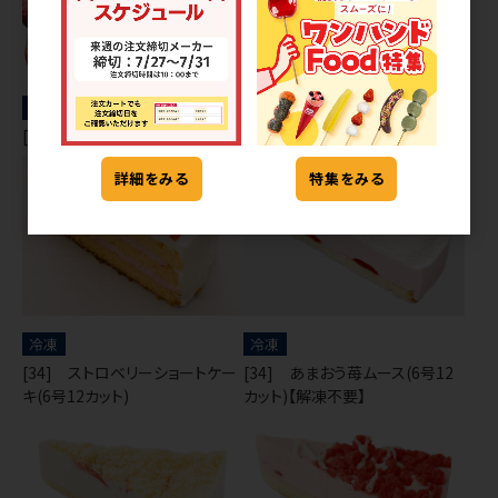
冷凍
アイス
[26] れんにゅう入りいちご
[28] アイスもなかいちご
詳細をみる
特集をみる
冷凍
冷凍
[34] ストロベリーショートケー
[34] あまおう苺ムース(6号12
キ(6号12カット)
カット)【解凍不要】