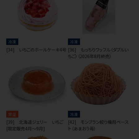
冷凍
冷凍
[34] いちごのホールケーキ4号
[36] もっちりワッフル（ダブルい
ちご）（2026年8月終売）
常温
冷凍
[39] 北海道ジェリー いちご
[42] モンブラン絞り機用ペース
[限定販売4月～9月]
ト（あまおう苺）