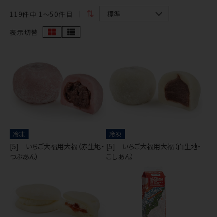
119
件中 1〜50件目
表示切替
冷凍
冷凍
[5] いちご大福用大福（赤生地・
[5] いちご大福用大福（白生地・
つぶあん）
こしあん）