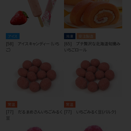
アイス
冷凍
受注製造
[58] アイスキャンディー（いち
[65] プチ贅沢な北海道旬摘み
ご）
いちごロール
常温
常温
[77] だるまめさんいちごみるく
[77] いちごみるく豆(バルク)
豆