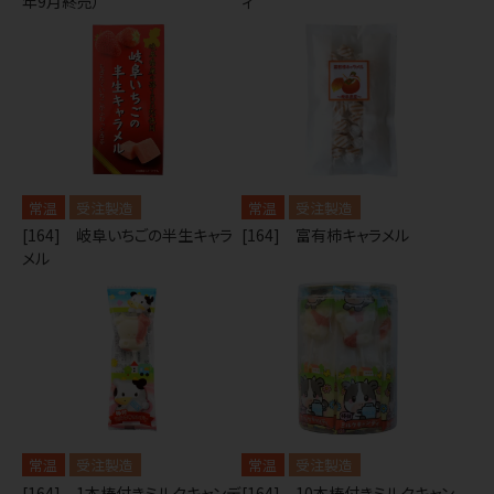
年9月終売）
ィ
常温
受注製造
常温
受注製造
[164] 岐阜いちごの半生キャラ
[164] 富有柿キャラメル
メル
常温
受注製造
常温
受注製造
[164] 1本棒付きミルクキャンデ
[164] 10本棒付きミルクキャン