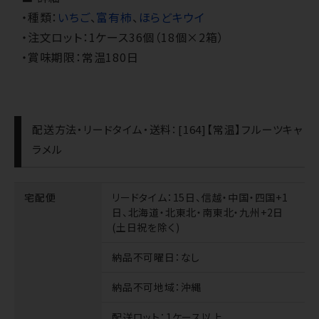
・種類：
いちご
、
富有柿
、
ほらどキウイ
・注文ロット：1ケース36個（18個×2箱）
・賞味期限：常温180日
配送方法・リードタイム・送料：[164]【常温】フルーツキャ
ラメル
宅配便
リードタイム
：15日、信越・中国・四国+1
日、北海道・北東北・南東北・九州+2日
(土日祝を除く)
納品不可曜日
：なし
納品不可地域
：沖縄
配送ロット
：1ケース以上