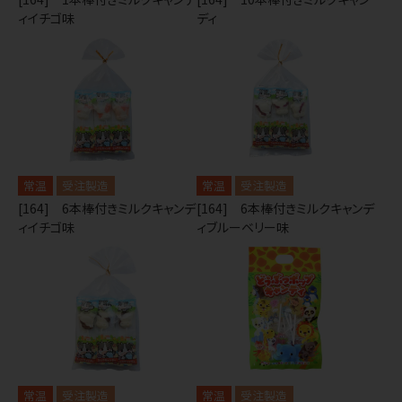
ィイチゴ味
ディ
常温
受注製造
常温
受注製造
[164] 6本棒付きミルクキャンデ
[164] 6本棒付きミルクキャンデ
ィイチゴ味
ィブルーベリー味
常温
受注製造
常温
受注製造