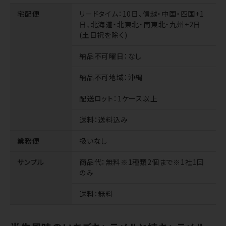
宅配便
リードタイム
：10日、信越・中国・四国+1
日、北海道・北東北・南東北・九州+2日
(土日祝を除く)
納品不可曜日
：なし
納品不可地域
：沖縄
配送ロット
：1ケース以上
送料
：送料込み
業務便
扱いなし
サンプル
商品代
：無料※1種類2個まで※1社1回
のみ
送料
：無料