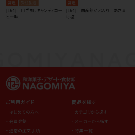
常温
受注製造
常温
[164] 目ざましキャンディコー
[164] 国産芽かぶ入り あさ漬
ヒー味
け塩
ご利用ガイド
商品を探す
はじめての方へ
カテゴリから探す
会員登録
メーカーから探す
通常の注文手順
特集一覧