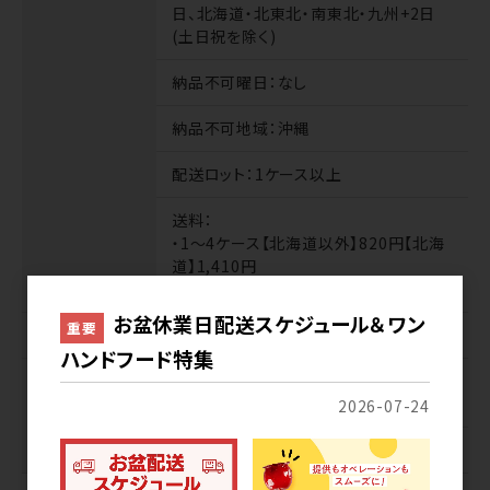
日、北海道・北東北・南東北・九州+2日
(土日祝を除く)
納品不可曜日
：なし
納品不可地域
：沖縄
配送ロット
：1ケース以上
送料
：
・1～4ケース【北海道以外】820円【北海
道】1,410円
・混載5ケース以上無料
お盆休業日配送スケジュール＆ワン
重要
業務便
扱いなし
ハンドフード特集
サンプル
商品代
：無料※1種類2個まで※1社1回
のみ
2026-07-24
送料
：無料