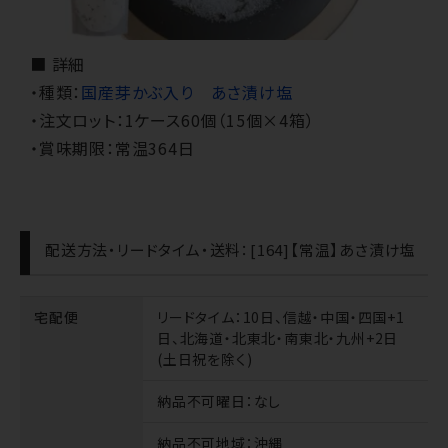
■ 詳細
・種類：
国産芽かぶ入り あさ漬け塩
・注文ロット：1ケース60個（15個×4箱）
・賞味期限：常温364日
配送方法・リードタイム・送料：[164]【常温】あさ漬け塩
宅配便
リードタイム
：10日、信越・中国・四国+1
日、北海道・北東北・南東北・九州+2日
(土日祝を除く)
納品不可曜日
：なし
納品不可地域
：沖縄