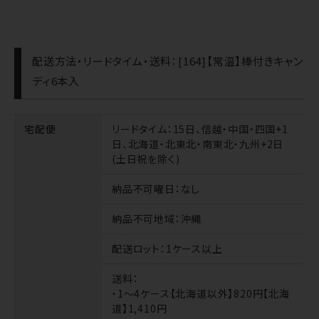
配送方法・リードタイム・送料：[164]【常温】棒付きキャン
ディ6本入
宅配便
リードタイム
：15日、信越・中国・四国+1
日、北海道・北東北・南東北・九州+2日
(土日祝を除く)
納品不可曜日
：なし
納品不可地域
：沖縄
配送ロット
：1ケース以上
送料
：
・1～4ケース【北海道以外】820円【北海
道】1,410円