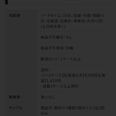
宅配便
リードタイム
：15日、信越・中国・四国+1
日、北海道・北東北・南東北・九州+2日
(土日祝を除く)
納品不可曜日
：なし
納品不可地域
：沖縄
配送ロット
：1ケース以上
送料
：
・1～2ケース【北海道以外】820円【北海
道】1,410円
・混載3ケース以上無料
業務便
扱いなし
サンプル
商品代
：無料※1種類2個まで※1社1回
のみ