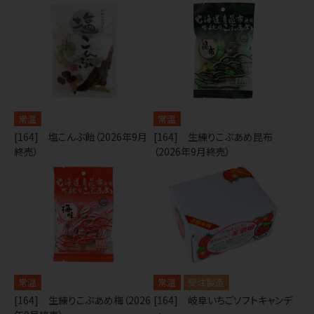
常温
常温
[164] 塩こんぶ飴（2026年9月
[164] 生練りこぶあめ昆布
終売）
（2026年9月終売）
常温
常温
受注製造
[164] 生練りこぶあめ梅（2026
[164] 岐阜いちごソフトキャンデ