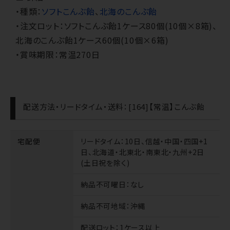
・種類：
ソフトこんぶ飴
、
北海のこんぶ飴
・注文ロット：ソフトこんぶ飴1ケース80個(10個×8箱)、
北海のこんぶ飴1ケース60個(10個×6箱)
・賞味期限：常温270日
配送方法・リードタイム・送料：[164]【常温】こんぶ飴
宅配便
リードタイム
：10日、信越・中国・四国+1
日、北海道・北東北・南東北・九州+2日
(土日祝を除く)
納品不可曜日
：なし
納品不可地域
：沖縄
配送ロット
：1ケース以上