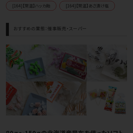
[164]【常温】ハッカ飴
[164]【常温】あさ漬け塩
おすすめの業態：催事販売・スーパー
80ｇ～150ｇの北海道産昆布を使ったソフト