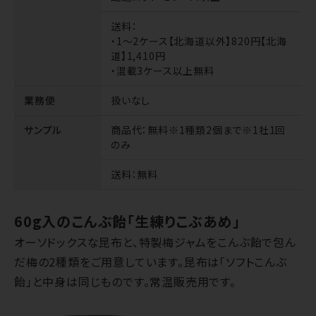
送料
：
・1～2ケース【北海道以外】820円【北海
道】1,410円
・混載3ケース以上無料
業務便
扱いなし
サンプル
商品代
：無料※1種類2個まで※1社1回
のみ
送料
：無料
60g入のこんぶ飴「生練りこぶあめ」
オーソドックスな昆布と、特製梅ジャムをこんぶ飴で包ん
だ梅の2種類をご用意しています。昆布は「ソフトこんぶ
飴」と中身は同じものです。常温販売用です。