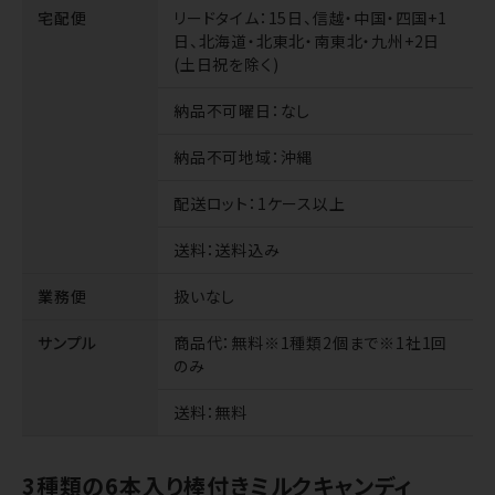
宅配便
リードタイム
：15日、信越・中国・四国+1
日、北海道・北東北・南東北・九州+2日
(土日祝を除く)
納品不可曜日
：なし
納品不可地域
：沖縄
配送ロット
：1ケース以上
送料
：送料込み
業務便
扱いなし
サンプル
商品代
：無料※1種類2個まで※1社1回
のみ
送料
：無料
3種類の6本入り棒付きミルクキャンディ