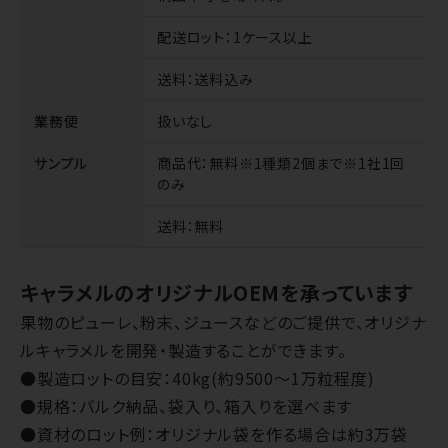
配送ロット
：1ケース以上
送料
：送料込み
業務便
扱いなし
サンプル
商品代
：無料※1種類2個まで※1社1回
のみ
送料
：無料
キャラメルのオリジナルOEMを承っています
果物のピューレ、粉末、ジュースなどのご提供で、オリジナ
ルキャラメルを開発・製造することができます。
●製造ロットの目安：40kg(約9500～1万粒程度)
●規格：バルク納品、袋入り、箱入りを選べます
●資材のロット例：オリジナル袋を作る場合は約3万袋