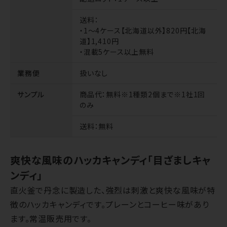
送料
：
・1～4ケース【北海道以外】820円【北海
道】1,410円
・混載5ケース以上無料
業務便
扱いなし
サンプル
商品代
：無料※1種類2個まで※1社1回
のみ
送料
：無料
爽快な風味のハッカキャンディ「目ざましキャ
ンディ」
直火釜で丹念に製造した、強烈は刺激と爽快な風味が特
徴のハッカキャンディです。プレーンとコーヒー味があり
ます。常温販売用です。