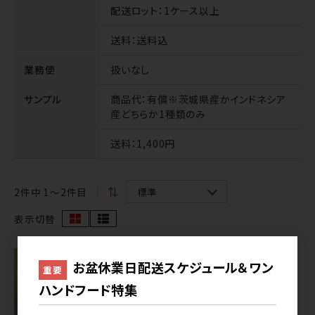
配送ロット
：1ケース以上
送料
：送料込
業務便
扱いなし
サンプル
商品代
：有償※茨城県産かインドネシア
産どちらか1種類のみ
送料
：1,400円
2
件中 1〜2件目
表示切替
お盆休業日配送スケジュール＆ワン
重要
ハンドフード特集