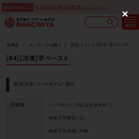
お盆の注文締切と配送スケジュール
配送スケジュール
なごみやAIガイド
C
l
AIがなごみやの使い方をお答えします
o
s
e
全商品
メーカーから選ぶ
[84] スイートポテト・芋ペースト
[84]【冷凍】芋ペースト
配送方法・リードタイム・送料
宅配便
リードタイム
：8日(土日祝を除く)
納品不可曜日
：なし
納品不可地域
：沖縄