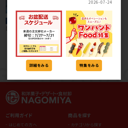
2026-07-24
冷凍
冷凍
[84] 焼芋ペースト（茨城県産）
[84] 焼芋ペースト（インドネシ
ア産)
詳細をみる
特集をみる
ご利用ガイド
商品を探す
はじめての方へ
カテゴリから探す