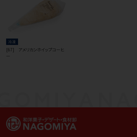
冷凍
[67] アメリカンホイップコーヒ
ー