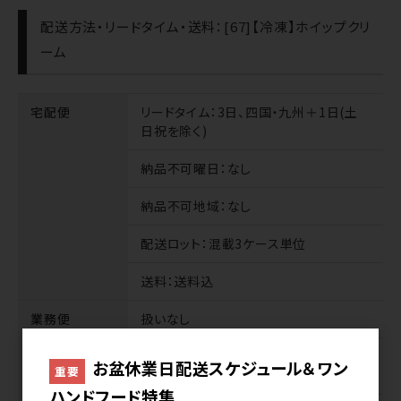
配送方法・リードタイム・送料：[67]【冷凍】ホイップクリ
ーム
宅配便
リードタイム
：3日、四国・九州＋1日(土
日祝を除く)
納品不可曜日
：なし
納品不可地域
：なし
配送ロット
：混載3ケース単位
送料
：送料込
業務便
扱いなし
サンプル
商品代
：無料※1種類1袋、合計3種類ま
お盆休業日配送スケジュール＆ワン
重要
で
ハンドフード特集