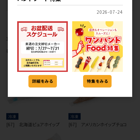
送料
：無料※沖縄を除く
2026-07-24
3
件中 1〜3件目
表示切替
詳細をみる
特集をみる
冷凍
冷凍
[67] 北海道ピュアホイップ
[67] アメリカンホイップチョコ