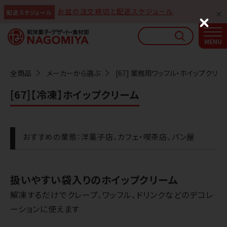
お盆の注文締切と配送スケジュール
配送スケジュール
なごみやAIガイド
C
l
AIがなごみやの使い方をお答えします
o
s
e
全商品
メーカーから選ぶ
[67] 業務用ワッフル・ホイップクリー
[67]【冷凍】ホイップクリーム
おすすめの業態：洋菓子店、カフェ・喫茶店、パン屋
扱いやすい袋入りのホイップクリーム
解凍するだけでクレープ、ワッフル、ドリンクなどのデコレ
ーションに使えます