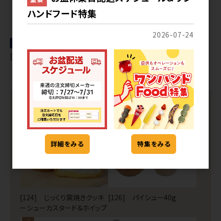
ハンドフード特集
2026-07-24
冷凍
冷凍
[178] エクレアクレープチョコ
[178] エクレアクレープメロン
シュークリームの人気ランキング
1
2
詳細をみる
特集をみる
[124] じっくり窯焼きクッキ
[126] パイシュー40g
ーシューカスタード＆ホイップ