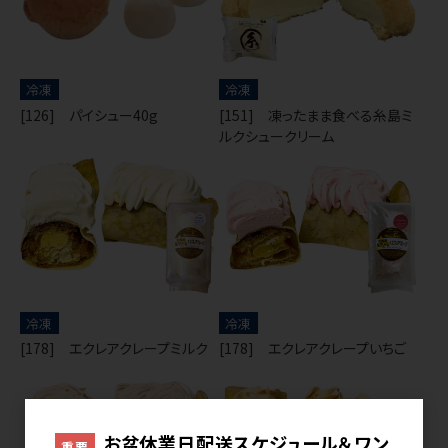
冷凍
冷凍
[126] パイシュー40g
[151] 凍ったまま食べる糸島ミ
ルクシュークリーム
冷凍
冷凍
[178] エクレアクレープミルク
[178] エクレアクレープいちご
お盆休業日配送スケジュール＆ワン
重要