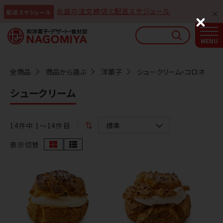
お盆の注文締切と配送スケジュール
配送スケジュール
なごみやAIガイド
C
l
AIがなごみやの使い方をお答えします
o
s
e
全商品
商品から選ぶ
洋菓子
シュークリーム・コロネ
シュークリーム
14
件中 1〜14件目
表示切替