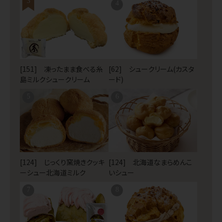
3
4
[151] 凍ったまま食べる糸
[62] シュークリーム(カスタ
島ミルクシュークリーム
ード)
5
6
[124] じっくり窯焼きクッキ
[124] 北海道なまらめんこ
ーシュー北海道ミルク
いシュー
7
8