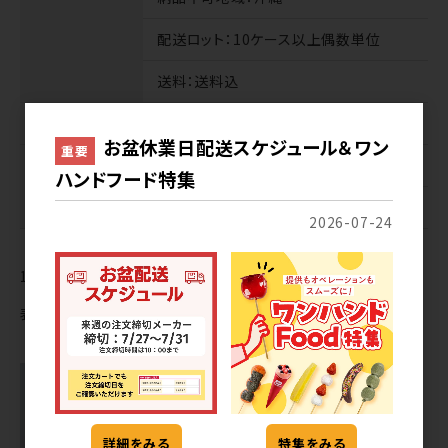
配送ロット
：10ケース以上偶数単位
送料
：送料込
業務便
扱いなし
お盆休業日配送スケジュール＆ワン
重要
サンプル
商品代
：無料※各1個まで
ハンドフード特集
送料
：有料
2026-07-24
1
件中 1〜1件目
表示切替
詳細をみる
特集をみる