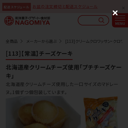
お盆の注文締切と配送スケジュール
配送スケジュール
なごみやAIガイド
C
l
AIがなごみやの使い方をお答えします
o
s
e
全商品
メーカーから選ぶ
[113]クリームクロワッサン・クロワ
[113]【常温】チーズケーキ
北海道産クリームチーズ使用「プチチーズケー
キ」
北海道産クリームチーズ使用した一口サイズのマドレー
ヌ。1個ずつ個包装しています。