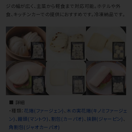
ジの幅が広く、主菜から軽食まで対応可能。ホテルや外
食、キッチンカーでの提供におすすめです。冷凍納品です。
■ 詳細
・種類：
花捲(ファージェン)
、
木の実花捲(キノミファージェ
ン)
、
饅頭(マントウ)
、
割包(カーパオ)
、
挟餅(ジャーピン)
、
角割包(ジャオカーパオ)