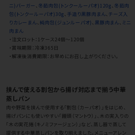
ニ)バーガー
、
冬茹肉包(トンクールーパオ)120g
、
冬茹肉
包(トンクールーパオ)30g
、
手造り黒豚肉まん
、
チーズ入
りカレーまん
、
純肉包(ジュンルーパオ)
、
黒豚肉まん
、
ミニ
肉まん
・注文ロット：1ケース24個～120個
・賞味期限：冷凍365日
・解凍後消費期限：お早めにお召し上がりください。
挟んで使える割包から揚げ対応まで揃う中華
蒸しパン
肉や野菜を挟んで使用する「割包（カーパオ）」をはじめ、
揚げパンにも使いやすい「饅頭（マントウ）」、木の実入りの
「木の実花捲（キノミファージェン）」など、蒸し器で蒸して
提供する中華蒸しパンを取り揃えました。メニューアレン