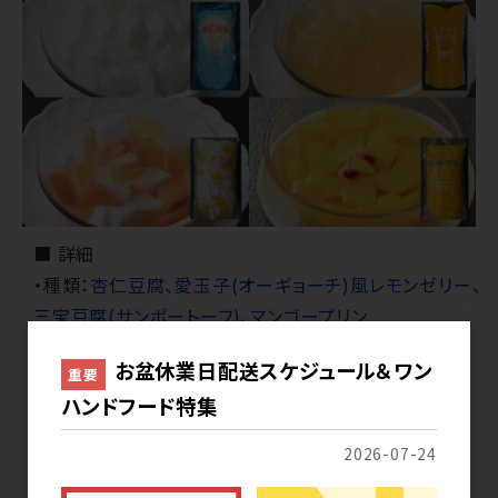
■ 詳細
・種類：
杏仁豆腐
、
愛玉子(オーギョーチ)風レモンゼリー
、
三宝豆腐(サンポートーフ)
、
マンゴープリン
・注文ロット：1ケース10kg(1kg×10袋)
お盆休業日配送スケジュール＆ワン
重要
・賞味期限：冷蔵120日
ハンドフード特集
2026-07-24