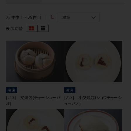
25
件中 1〜25件目
表示切替
冷凍
冷凍
[213] 叉焼包(チャーシューパ
[213] 小叉焼包(ショウチャーシ
オ)
ューパオ)