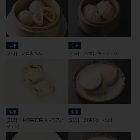
冷凍
冷凍
[213] ミニ肉まん
[213] 花捲(ファージェン)
冷凍
冷凍
[213] 木の実花捲(キノミファー
[213] 割包(カーパオ)
ジェン)