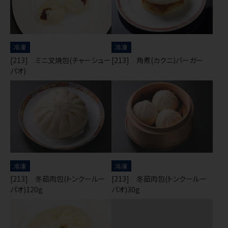
冷凍
冷凍
[213] ミニ叉焼包(チャーシュー
[213] 角煮(カクニ)バーガー
パオ)
冷凍
冷凍
[213] 冬茹肉包(トンクールー
[213] 冬茹肉包(トンクールー
パオ)120g
パオ)30g