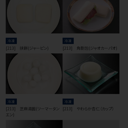
冷凍
冷凍
[213] 挟餅(ジャーピン)
[213] 角割包(ジャオカーパオ)
冷凍
冷凍
[213] 芝麻湯圓(ツーマータン
[213] やわらか杏仁（カップ）
エン)