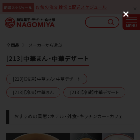
お盆の注文締切と配送スケジュール
配送スケジュール
なごみやAIガイド
C
l
AIがなごみやの使い方をお答えします
o
s
e
全商品
メーカーから選ぶ
[213]中華まん・中華デザート
[213]【冷凍】中華まん・中華デザート
[213]【冷凍】中華まん
[213]【冷蔵】中華デザート
おすすめの業態：ホテル・外食・キッチンカー・カフェ