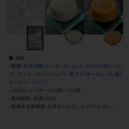
■ 詳細
・種類：
芝麻湯圓(ツーマータンエン)
、
やわらか杏仁（カッ
プ）
、
マンゴープリン（カップ）
、
愛玉子(オーギョーチ)風レ
モンゼリー（カップ）
・注文ロット：1ケース54個～270個
・賞味期限：冷凍365日
・解凍後消費期限：お早めにお召し上がりください。