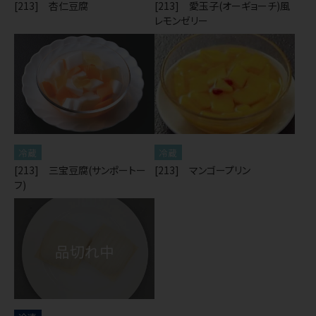
[213] 杏仁豆腐
[213] 愛玉子(オーギョーチ)風
レモンゼリー
冷蔵
冷蔵
[213] 三宝豆腐(サンポートー
[213] マンゴープリン
フ)