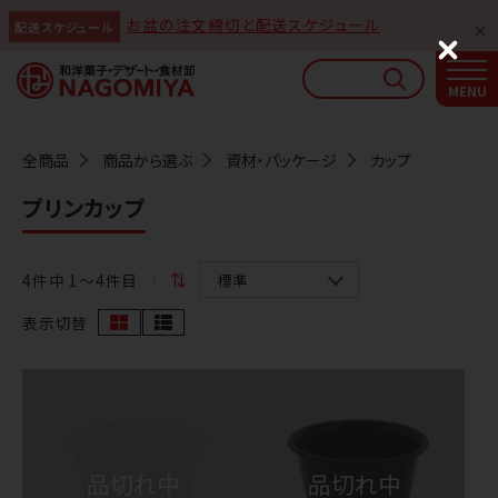
お盆の注文締切と配送スケジュール
配送スケジュール
なごみやAIガイド
C
l
AIがなごみやの使い方をお答えします
o
s
e
全商品
商品から選ぶ
資材・パッケージ
カップ
プリンカップ
4
件中 1〜4件目
表示切替