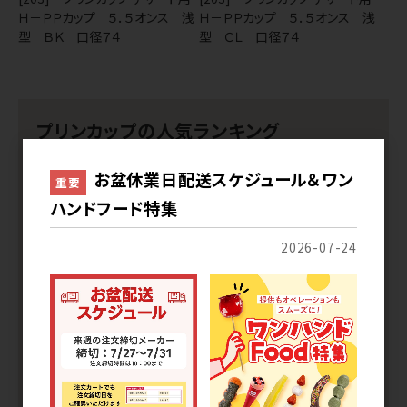
Ｈ－ＰＰカップ ５．５オンス 浅
Ｈ－ＰＰカップ ５．５オンス 浅
型 ＢＫ 口径７４
型 ＣＬ 口径７４
プリンカップの人気ランキング
1
2
お盆休業日配送スケジュール＆ワン
重要
ハンドフード特集
2026-07-24
[203] プリンカップ デザート
[203] プリンカップ デザート
用 Ｈ－ＰＰカップ ５．５オン
用 Ｈ－ＰＰカップ ４オンス
ス 浅型 ＣＬ 口径７４
浅型 ＣＬ 口径７４