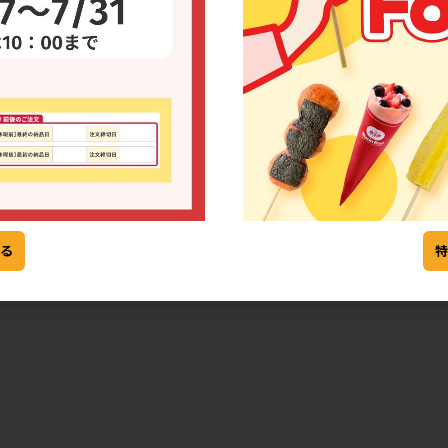
常温
黄金スイート
[172] ショコラスイートポテ
ト[限定販売 11月～3月]
る