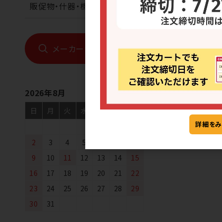
販促物・什器・機械
常温
[172] 北海道
メーカーから探す
ポテト5個入
2026年8月
日
月
火
水
木
金
土
詳細をみ
1
2
3
4
5
6
7
8
9
10
11
12
13
14
15
16
17
18
19
20
21
22
23
24
25
26
27
28
29
30
31