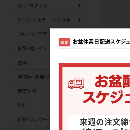
菓子・スナック
アイス・ジェラート・かき氷
フルーツ・野菜・ナッツ
業務便
お盆休業日配送スケジュ
重要
米飯・麺・パン
サンプル
惣菜
調味料・調理材料
2
件中 1〜2件
製菓材料
飲料
資材・パッケージ