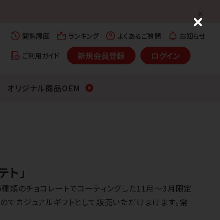
C
l
閲覧履歴
ランキング
よくあるご質問
お知らせ
o
s
新規会員登録
ログイン
ご利用ガイド
e
オリジナル商品OEM
テト」
5種類のチョコレートでコーティングした11月～3月限定
すのでカジュアルギフトとして販売いただけまけます。常