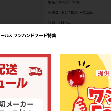
納品不可地域
：沖縄
配送ロット
：混載2ケース単位
送料
：送料込み
扱いなし
ール＆ワンハンドフード特集
商品代
：無料※1種類1個まで
送料
：無料
目