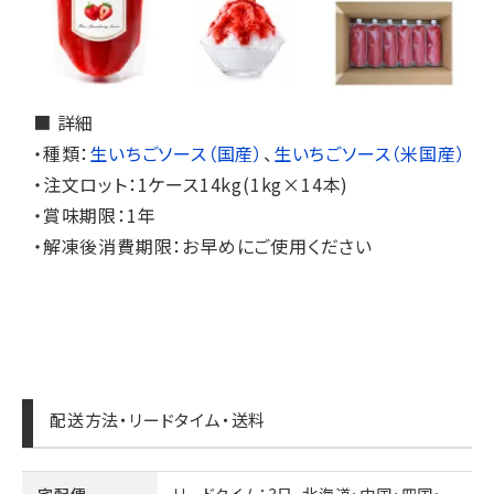
■ 詳細
・種類：
生いちごソース（国産）
、
生いちごソース（米国産）
・注文ロット：1ケース14kg(1kg×14本)
・賞味期限：1年
・解凍後消費期限：お早めにご使用ください
配送方法・リードタイム・送料
宅配便
リードタイム
：3日、北海道・中国・四国・