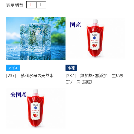
表示切替
アイス
冷凍
[237] 蓼科氷翠の天然氷
[237] 無加熱・無添加 生いち
ごソース（国産）