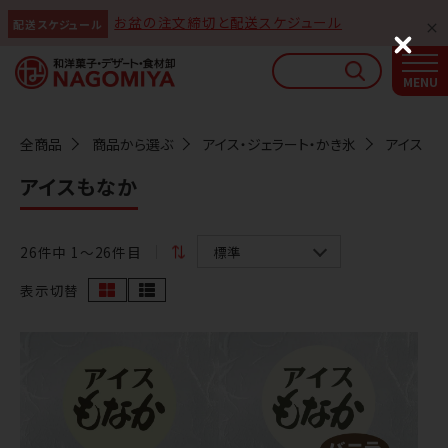
お盆の注文締切と配送スケジュール
配送スケジュール
なごみやAIガイド
C
l
AIがなごみやの使い方をお答えします
o
s
e
全商品
商品から選ぶ
アイス・ジェラート・かき氷
アイス
アイスもなか
26
件中 1〜26件目
表示切替