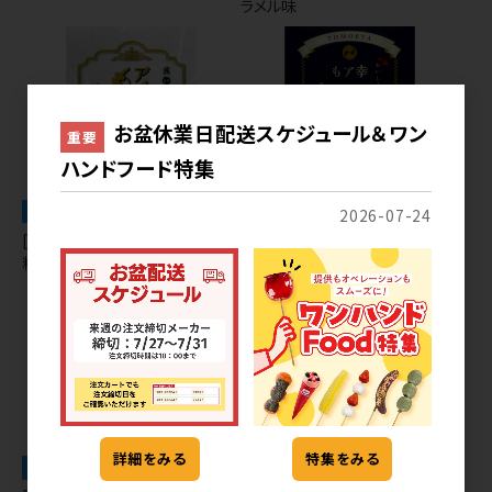
ラメル味
お盆休業日配送スケジュール＆ワン
重要
ハンドフード特集
アイス
アイス
2026-07-24
[28] リッチなアイスもなかきな
[28] 餡入りアイスもなかミルク
粉味
詳細をみる
特集をみる
アイス
アイス