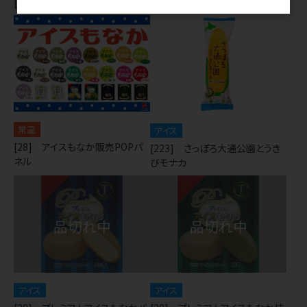
[28] 餡入りアイスもなか抹茶
[28] 餡入りアイスもなか黒ゴマ
常温
アイス
[28] アイスもなか販売POPパ
[223] さっぽろ大通公園とうき
ネル
びモナカ
アイス
アイス