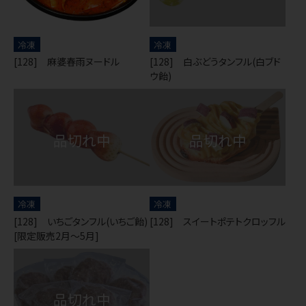
冷凍
冷凍
[128] 麻婆春雨ヌードル
[128] 白ぶどうタンフル(白ブド
ウ飴)
冷凍
冷凍
[128] いちごタンフル(いちご飴)
[128] スイートポテトクロッフル
[限定販売2月～5月]