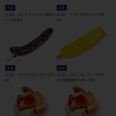
冷凍
冷凍
[128] 丸ごとアイスリンゴ飴プレ
[128] アイスチョコバナナ（60
ーン(赤色)
本）
冷凍
冷凍
[128] アイスチョコバナナ（120
[128] フローズンパイン（100
本）
本）[限定販売 4月～9月]