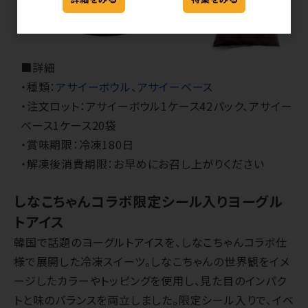
■詳細
・種類：
アサイーボウル
、
アサイーベース
・注文ロット：アサイーボウル1ケース42パック、アサイー
ベース1ケース20袋
・賞味期限：冷凍180日
・解凍後消費期限：お早めにお召し上がりください
しなこちゃんコラボ限定シール入りヨーグル
トアイス
韓国で話題のヨーグルトアイスを、しなこちゃんコラボ仕
様で展開した冷凍スイーツ。しなこちゃんの世界観をイメ
ージしたカラーやトッピングを使用し、見た目のインパク
トと味のバランスを両立しました。限定シール入りで、イベ