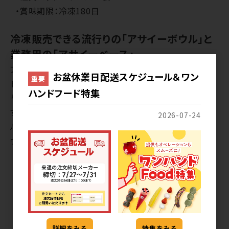
・賞味期限：冷凍180日
冷凍販売できる流行りの「アサイーボウル」と
業務用の「アサイーベース」
アサイーベースにバナナやブルーベリー・グラノーラ等を
お盆休業日配送スケジュール＆ワン
重要
トッピングした「アサイーボウル」は冷凍のまま販売した
ハンドフード特集
り、解凍してカフェやキッチンカーでの提供がおすすめで
す。業務用の「アサイーベース」はお好みの器に入れてフ
2026-07-24
ルーツ等をトッピングし、簡単にオリジナルのアサイーボ
ウルが作れます。冷凍納品です。
詳細をみる
特集をみる