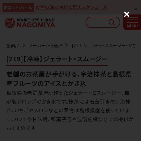
お盆の注文締切と配送スケジュール
配送スケジュール
なごみやAIガイド
C
l
AIがなごみやの使い方をお答えします
o
s
e
全商品
メーカーから選ぶ
[219]ジェラート・スムージー・かき氷
[219]【冷凍】ジェラート・スムージー
老舗のお茶屋が手がける、宇治抹茶と島根県
産フルーツのアイスとかき氷
島根県の老舗茶屋が作ったジェラートとスムージー、自
家製シロップのかき氷です。抹茶には石臼引きの宇治抹
茶、いちごやメロンなどの果物は島根県産を使っていま
す。カフェや甘味処、和菓子店や温浴施設などでの提供が
おすすめです。