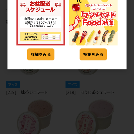
11
件中 1〜11件目
表示切替
詳細をみる
特集をみる
アイス
アイス
[219] 抹茶ジェラート
[219] ほうじ茶ジェラート