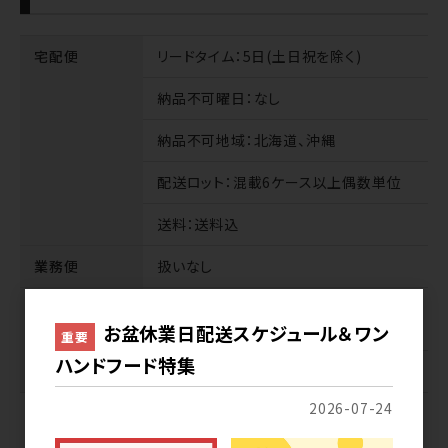
宅配便
リードタイム
：5日(土日祝を除く)
納品不可曜日
：なし
納品不可地域
：北海道、沖縄
配送ロット
：混載6ケース以上偶数単位
送料
：送料込
業務便
扱いなし
サンプル
商品代
：無料※1種類1個、合計12種類ま
で
お盆休業日配送スケジュール＆ワン
重要
ハンドフード特集
送料
：有料
2026-07-24