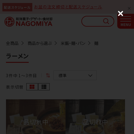
お盆の注文締切と配送スケジュール
配送スケジュール
なごみやAIガイド
C
l
AIがなごみやの使い方をお答えします
o
s
e
全商品
商品から選ぶ
米飯・麺・パン
麺
ラーメン
3
件中 1〜3件目
表示切替