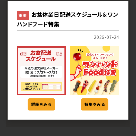
1
2
お盆休業日配送スケジュール＆ワン
重要
ハンドフード特集
2026-07-24
[195] 九州蔵出し味噌らー
[195] 北海道蔵出し味噌ら
めん（2027年2月終売）
ーめん（2026年8月終売）
3
詳細をみる
特集をみる
[195] 江戸前蔵出し味噌ら
ーめん