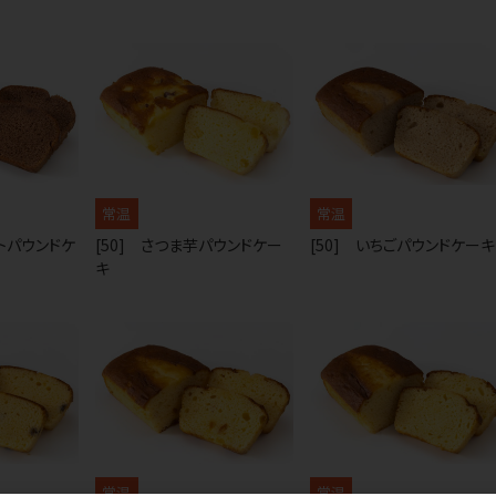
常温
常温
ートパウンドケ
[50] さつま芋パウンドケー
[50] いちごパウンドケーキ
キ
常温
常温