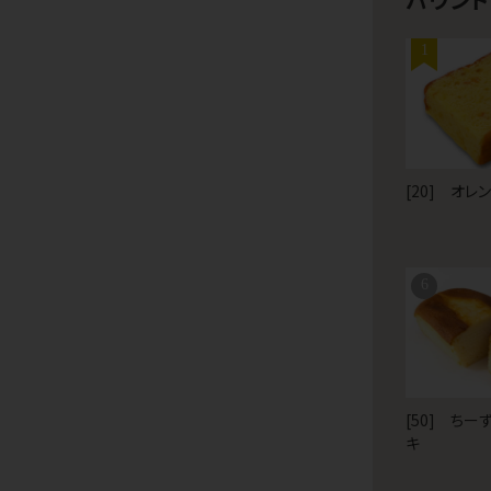
1
[20] オレ
6
[50] ちー
キ