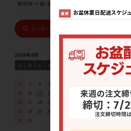
販促物・什器・機械
[50] ブルーベ
お盆休業日配送スケジュ
重要
トパウンドケーキ
メーカーから探す
2026年8月
日
月
火
水
木
金
土
常温
1
[50] りんごパ
2
3
4
5
6
7
8
9
10
11
12
13
14
15
16
17
18
19
20
21
22
23
24
25
26
27
28
29
30
31