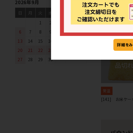
2026年9月
冷凍
日
月
火
水
木
金
土
[63] ケークフリ
1
2
3
4
5
6
7
8
9
10
11
12
13
14
15
16
17
18
19
詳細をみ
20
21
22
23
24
25
26
27
28
29
30
常温
[141] お米ケー
パウン