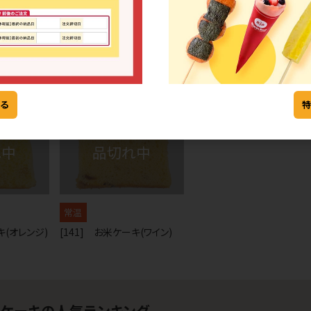
冷凍
冷凍
ュイ
[63] ケーク抹茶
[200] 【アレルギー対応食
品】もぐもぐ工房のパウンド
ョコラ(390019)
る
常温
キ(オレンジ)
[141] お米ケーキ(ワイン)
ドケーキの人気ランキング