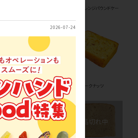
ー
[50] 紅茶パウンドケーキ
[50] オレンジパウンドケー
キ
2026-07-24
冷凍
冷凍
[63] ケークショコラ
[63] ケークナッツ