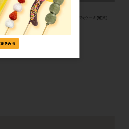
常温
常温
[141] お米ケーキ(抹茶)
[141] お米ケーキ(紅茶)
シ
特集をみる