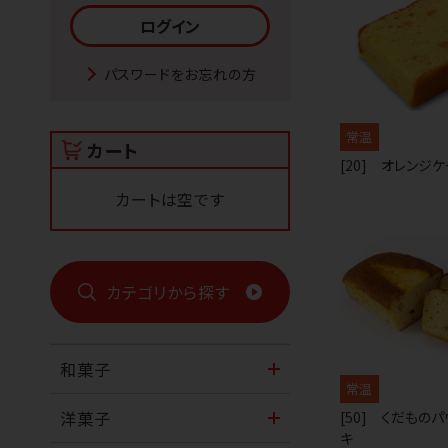
パスワードをお忘れの方
常温
カート
[20] オレンジ
カートは空です
カテゴリから探す
和菓子
常温
洋菓子
[50] くだもの
キ