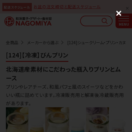
お盆の注文締切と配送スケジュール
配送スケジュール
なごみやAIガイド
C
l
AIがなごみやの使い方をお答えします
o
s
e
全商品
メーカーから選ぶ
[124]シュークリーム・プリン・カヌレ
[124]【冷凍】びんプリン
北海道産素材にこだわった瓶入りプリンとム
ース
プリンやレアチーズ、和風パフェ風のスイーツなどをかわ
いい瓶に詰めています。冷凍販売用と解凍後冷蔵販売用
があります。