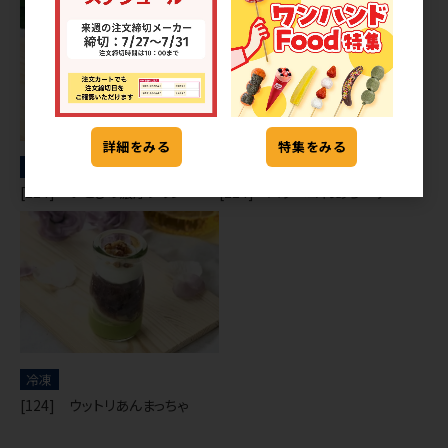
詳細をみる
特集をみる
冷凍
冷凍
[124] いとしの濃厚プリン
[124] ハラペコれあちーず
冷凍
[124] ウットリあんまっちゃ