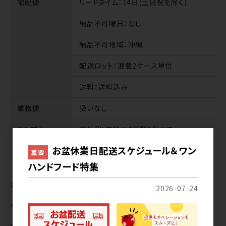
宅配便
リードタイム
：14日(土日祝を除く)
納品不可曜日
：なし
納品不可地域
：沖縄
配送ロット
：混載2ケース単位
送料
：送料込み
業務便
扱いなし
サンプル
商品代
：無料※1種類1個まで
お盆休業日配送スケジュール＆ワン
送料
：無料
重要
ハンドフード特集
3
件中 1〜3件目
2026-07-24
表示切替