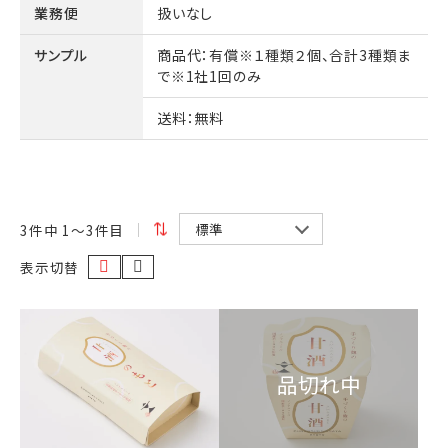
業務便
扱いなし
サンプル
商品代
：有償※１種類２個、合計3種類ま
で※1社1回のみ
送料
：無料
3
件中 1〜3件目
表示切替