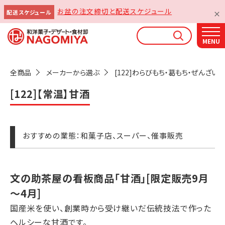
お盆の注文締切と配送スケジュール
配送スケジュール
なごみやAIガイド
AIがなごみやの使い方をお答えします
全商品
メーカーから選ぶ
[122]わらびもち・葛もち・ぜんざい
[122]【常温】甘酒
おすすめの業態：和菓子店、スーパー、催事販売
文の助茶屋の看板商品「甘酒」[限定販売9月
～4月]
国産米を使い、創業時から受け継いだ伝統技法で作った
ヘルシーな甘酒です。