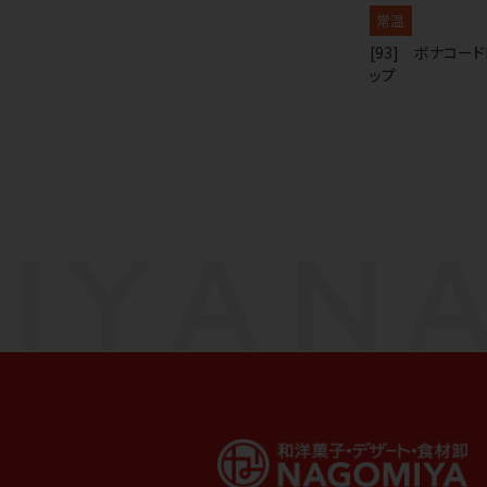
常温
[93] ボナコー
ップ