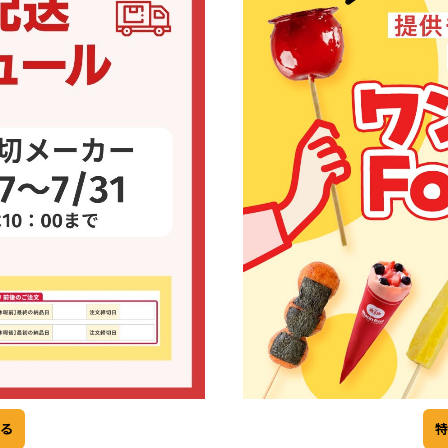
リードタイム・送料
リードタイム
：2日、北海道・北東北・中国
納品不可曜日
：日・祝
納品不可地域
：なし
配送ロット
：1箱以上
る