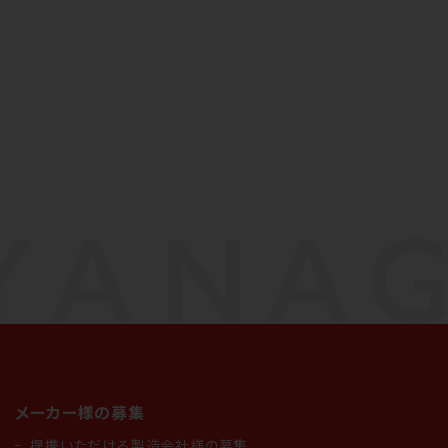
なごみやAIガイド
AIがなごみやの使い方をお答えします
メーカー様の募集
提携いただける製造会社様の募集