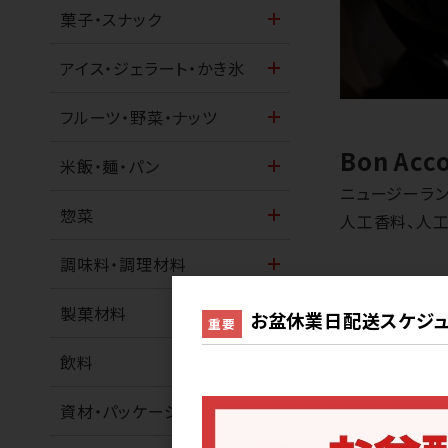
菓子・スナック
アイス・ジェラート・かき氷
フルーツ・野菜・ナッツ
Bon Ac
米飯・麺・パン
ニュージーラン
惣菜
人工香料、人
調味料・調理材料
カップ・フ
製菓材料
お盆休業日配送スケジュ
重要
Bon Acco
飲料
資材・パッケージ