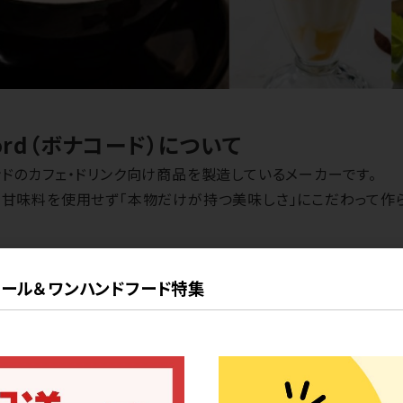
cord（ボナコード）について
ドのカフェ・ドリンク向け商品を製造しているメーカーです。
工甘味料を使用せず「本物だけが持つ美味しさ」にこだわって作
タ
ール＆ワンハンドフード特集
rdのロゴ入りカップ
■ 詳細
・種類：
カ
・注文ロッ