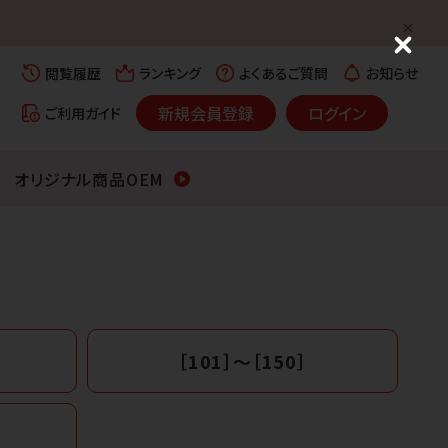
C
l
閲覧履歴
ランキング
よくあるご質問
お知らせ
o
s
新規会員登録
ログイン
ご利用ガイド
e
オリジナル商品OEM
［101］〜［150］