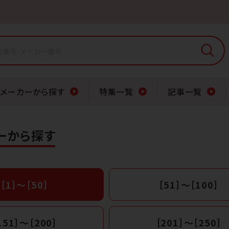
メーカーから探す
特集一覧
記事一覧
ーから探す
［1］〜［50］
［51］〜［100］
151］〜［200］
［201］〜［250］