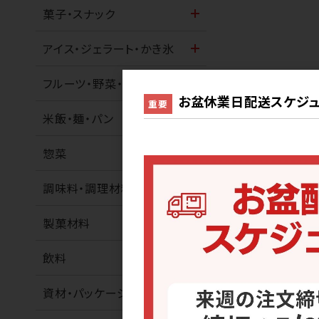
菓子・スナック
アイス・ジェラート・かき氷
フルーツ・野菜・ナッツ
お盆休業日配送スケジュ
重要
米飯・麺・パン
惣菜
調味料・調理材料
製菓材料
飲料
資材・パッケージ