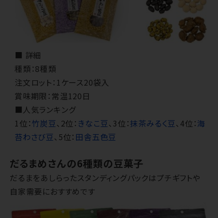
■ 詳細
種類：8種類
注文ロット：1ケース20袋入
賞味期限：常温120日
■人気ランキング
1位：
竹炭豆
、2位：
きなこ豆
、3位：
抹茶みるく豆
、4位：
海
苔わさび豆
、5位：
田舎五色豆
だるまめさんの6種類の豆菓子
だるまをあしらったスタンディングパックはプチギフトや
自家需要におすすめです