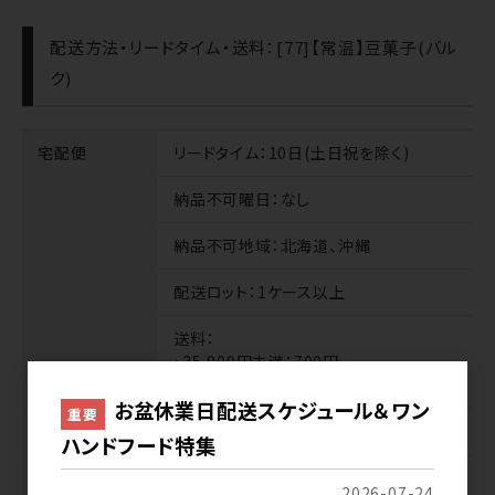
配送方法・リードタイム・送料：[77]【常温】豆菓子(バル
ク)
宅配便
リードタイム
：10日(土日祝を除く)
納品不可曜日
：なし
納品不可地域
：北海道、沖縄
配送ロット
：1ケース以上
送料
：
・35,000円未満：700円
・35,000円以上：無料
お盆休業日配送スケジュール＆ワン
重要
業務便
扱いなし
ハンドフード特集
サンプル
扱いなし
2026-07-24