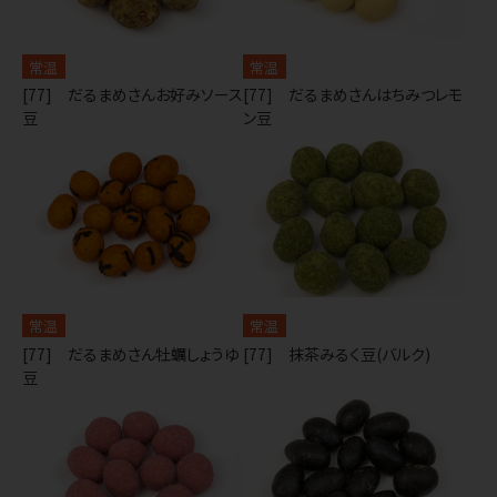
常温
常温
[77] だるまめさんお好みソース
[77] だるまめさんはちみつレモ
豆
ン豆
常温
常温
[77] だるまめさん牡蠣しょうゆ
[77] 抹茶みるく豆(バルク)
豆