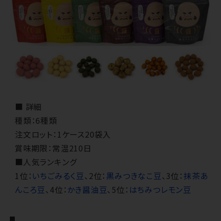
■ 詳細
種類：6種類
注文ロット：1ケース20袋入
賞味期限：常温210日
■人気ランキング
1位：
いちごみるく豆
、2位：
黒みつきなこ豆
、3位：
抹茶あ
んころ豆
、4位：
かき醤油豆
、5位：
はちみつレモン豆