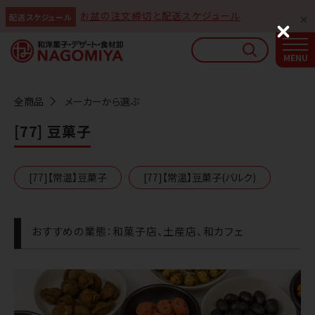
お盆の注文締切と配送スケジュール
配送スケジュール
なごみやAIガイド
C
l
AIがなごみやの使い方をお答えします
o
s
e
全商品
メーカーから選ぶ
[77] 豆菓子
[77]【常温】豆菓子
[77]【常温】豆菓子(バルク)
おすすめの業態：和菓子店、土産店、和カフェ