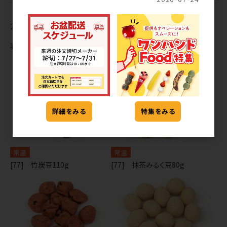
20
件中 1〜20件目
表示切替
詳細をみる
特集をみる
常温
常温
[77] 竹炭豆110g
[77] 抹茶みるく豆80g