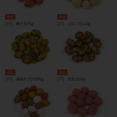
常温
常温
[77] 梅干豆75g
[77] きなこ豆110g
常温
常温
[77] 海苔わさび豆90g
[77] 昆布豆95g