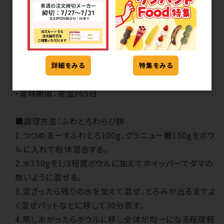
■詳細
・種類：
つつめまーすふわとろ
詳細をみる
特集をみる
・注文ロット：1ケース10kg(1kg×10袋)以上
・賞味期限：常温365日
■調理方法：ふわとろわらび餅
1.つつめまーすふわとろ100g、グラニュー糖150gをボウ
ルに入れて粉体混合する。
2.水350gを1/3程度ボウルに加えてホイッパーでダマの
無いように混ぜる。
3.混ざったら残りの水を加えて混ぜ、とろみが出るまでよ
く混ぜバットなどに移して30分蒸す。
4.蒸しあがったらボウルに移し全体が均一になる程度軽