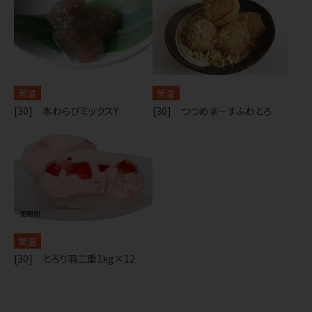
常温
常温
[30] 本わらびミックスY
[30] つつめまーすふわとろ
常温
[30] とろり羽二重1kg×12