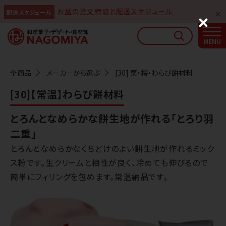
お盆の注文締切と配送スケジュール
配送スケジュール
なごみやAIガイド
C
l
AIがなごみやの使い方をお答えします
o
s
e
全商品
メーカーから選ぶ
[30] 栗・桜・わらび餅材料
[30]【常温】わらび餅材料
とろんとなめらかな餅生地が作れる「とろり羽
二重」
とろんとなめらかなくちどけのよい餅生地が作れるミック
ス粉です。生クリームと相性が良く、冷めても伸びるので
簡単にフィリングを包めます。常温納品です。