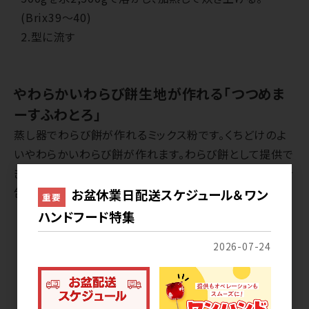
(Brix39～40)
2.型に流す
やわらかいわらび餅生地が作れる「つつめま
ーすふわとろ」
蒸し器でわらび餅が作れるミックス粉です。くちどけのよ
いやわらかいわらび餅が作れます。わらび餅として提供で
きるほか、冷やしても固くならないので、低温のクリームを
包むのにおすすめです。常温納品です。
お盆休業日配送スケジュール＆ワン
重要
ハンドフード特集
2026-07-24