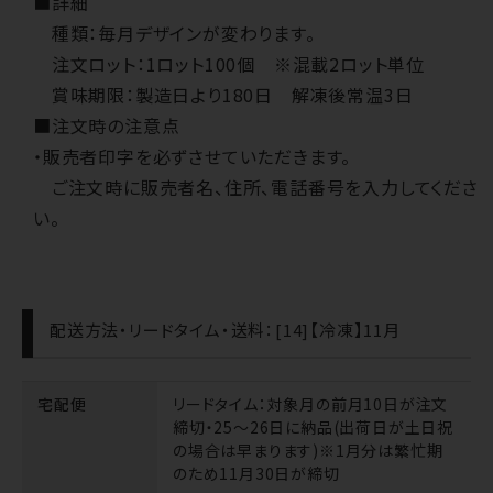
■詳細
種類：毎月デザインが変わります。
注文ロット：1ロット100個 ※混載2ロット単位
賞味期限：製造日より180日 解凍後常温3日
■注文時の注意点
・販売者印字を必ずさせていただきます。
ご注文時に販売者名、住所、電話番号を入力してくださ
い。
配送方法・リードタイム・送料：[14]【冷凍】11月
宅配便
リードタイム
：対象月の前月10日が注文
締切・25～26日に納品(出荷日が土日祝
の場合は早まります)※1月分は繁忙期
のため11月30日が締切