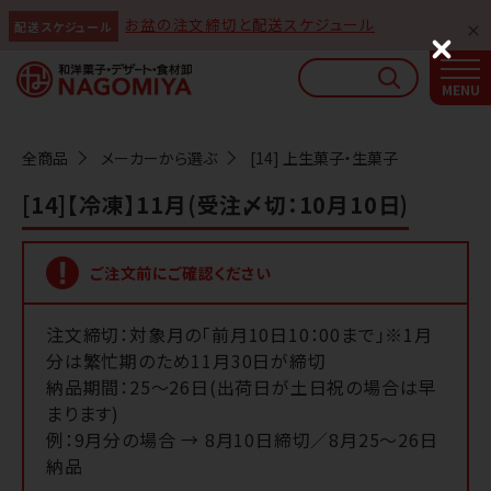
お盆の注文締切と配送スケジュール
配送スケジュール
なごみやAIガイド
C
l
AIがなごみやの使い方をお答えします
o
s
e
全商品
メーカーから選ぶ
[14] 上生菓子・生菓子
[14]【冷凍】11月(受注〆切：10月10日)
ご注文前に
ご確認ください
注文締切：対象月の「前月10日10：00まで」※1月
分は繁忙期のため11月30日が締切
納品期間：25～26日(出荷日が土日祝の場合は早
まります)
例：9月分の場合 → 8月10日締切／8月25～26日
納品