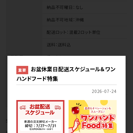
納品不可曜日
：なし
納品不可地域
：沖縄
配送ロット
：混載2ロット単位
送料
：送料込
業務便
扱いなし
お盆休業日配送スケジュール＆ワン
サンプル
商品代
：無料※5種類×各1個セット
重要
※ご用意できるサンプルは時期によって
ハンドフード特集
異なりますので、商品は選べません。お菓
子5種×1セットのサンプルになります。
2026-07-24
送料
：1,000円
5
件中 1〜5件目
表示切替