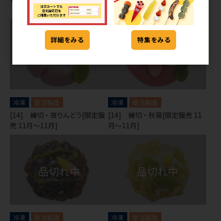
詳細をみる
特集をみる
冷凍
受注製造
冷凍
受注製造
[14] 練切 ・ 笹りんどう[限定販
[14] 練切 ・ 秋菊[限定販売 11
売 11月～11月]
月～11月]
冷凍
受注製造
冷凍
受注製造