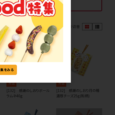
合があります。
表示切替
特集をみる
常温
常温
[132] 感謝のしおりボール
[132] 感謝のしおり月の種
ラムネ40g
濃厚チーズ25g(和柄)