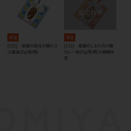
常温
常温
ン
[132] 感謝の栞月の種わさ
[132] 感謝のしおり月の種
び醤油25g(和柄)
カレー味25g(和柄)※再開未
定
なごみやAIガイド
AIがなごみやの使い方をお答えします