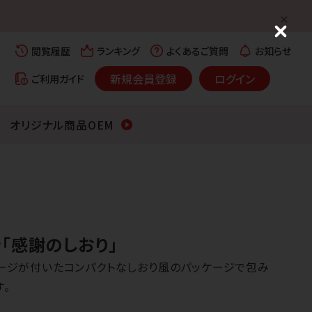
C
l
閲覧履歴
ランキング
よくあるご質問
お知らせ
o
s
新規会員登録
ログイン
ご利用ガイド
e
オリジナル商品OEM
「感謝のしおり」
セージが付いたコンパクトなしおり風のパッケージで包み
。