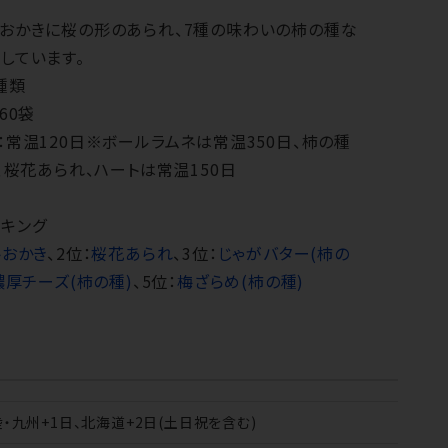
おかきに桜の形のあられ、7種の味わいの柿の種な
しています。
種類
60袋
：常温120日※ボールラムネは常温350日、柿の種
ク、桜花あられ、ハートは常温150日
ランキング
トおかき
、2位：
桜花あられ
、3位：
じゃがバター(柿の
濃厚チーズ(柿の種)
、5位：
梅ざらめ(柿の種)
陸・九州+1日、北海道+2日(土日祝を含む)