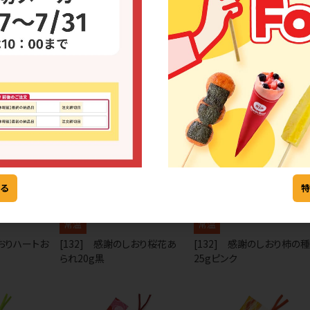
西濃運輸の為、お届け先によっては配送ができない場
件目
る
常温
常温
しおりハートお
[132] 感謝のしおり桜花あ
[132] 感謝のしおり柿の種
られ20g黒
25gピンク