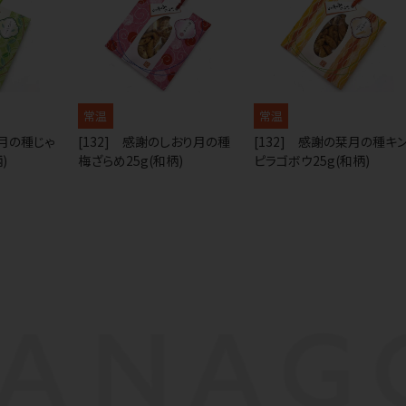
常温
常温
栞月の種じゃ
[132] 感謝のしおり月の種
[132] 感謝の栞月の種キ
)
梅ざらめ25g(和柄)
ピラゴボウ25g(和柄)