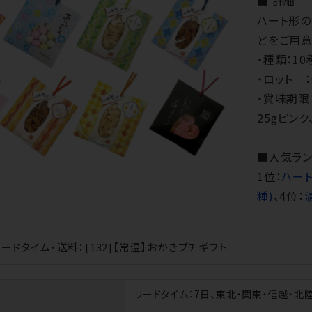
■ 詳細
ハート形の
どをご用意
・種類：10
・ロット ：
・賞味期限
25gピン
■人気
1位：
ハー
種)
、4位：
ードタイム・送料：[132]【常温】おかきプチギフト
リードタイム
：7日、東北・関東・信越・北