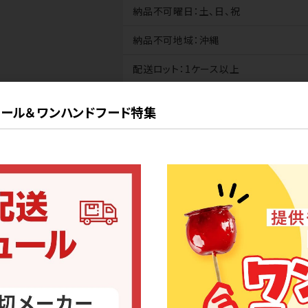
納品不可曜日
：土、日、祝
納品不可地域
：沖縄
配送ロット
：1ケース以上
送料
：
ール＆ワンハンドフード特集
・2ケースごとに追加【北海道】1,300円【
・4ケース以上【北海道以外】無料
扱いなし
商品代
：無料※各種1袋まで
送料
：無料
について