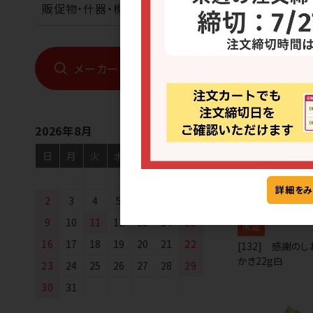
宅配便が
販促物・什器・機械
メーカーから探す
10
件中 1〜10
2026年8月
日
月
火
水
木
金
土
1
詳細をみ
2
3
4
5
6
7
8
9
10
11
12
13
14
15
常温
16
17
18
19
20
21
22
[132] 感謝の
かき22g白
23
24
25
26
27
28
29
30
31