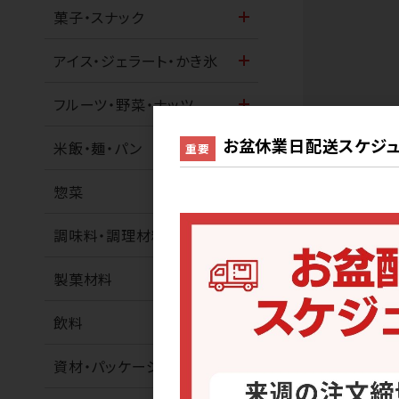
菓子・スナック
アイス・ジェラート・かき氷
フルーツ・野菜・ナッツ
お盆休業日配送スケジュ
米飯・麺・パン
重要
惣菜
業務便
調味料・調理材料
サンプル
製菓材料
飲料
配送場所制限
資材・パッケージ