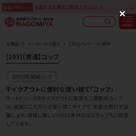
お盆の注文締切と配送スケジュール
配送スケジュール
なごみやAIガイド
C
l
AIがなごみやの使い方をお答えします
o
s
e
全商品
メーカーから選ぶ
[203]パッケージ・資材
[203]【常温】コップ
[203]【常温】紙コップ
テイクアウトに便利な使い捨て「コップ」
ホットドリンクのテイクアウトに最適な二重断熱カップ
は、紙製にこだわった使い捨てタイプで、季節を問わず活
躍します。環境に優しいバガス素材のエコカップもご用意
しています。