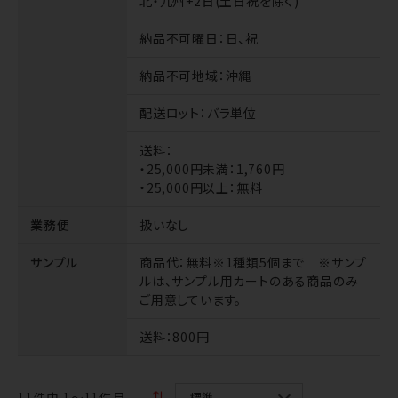
北・九州+2日(土日祝を除く)
納品不可曜日
：日、祝
納品不可地域
：沖縄
配送ロット
：バラ単位
送料
：
・25,000円未満：1,760円
・25,000円以上：無料
業務便
扱いなし
サンプル
商品代
：無料※1種類5個まで ※サンプ
ルは、サンプル用カートのある商品のみ
ご用意しています。
送料
：800円
11
件中 1〜11件目