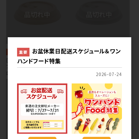
お盆休業日配送スケジュール＆ワン
重要
常温
常温
[203] 紙コップ バガス バガスリ
ハンドフード特集
[203] 紙コップ バガス バガスリ
フトアップリッド クラフト ９０
フトアップリッド ホワイト ９０
口径
口径
2026-07-24