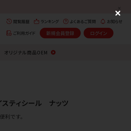
C
l
閲覧履歴
ランキング
よくあるご質問
お知らせ
o
s
新規会員登録
ログイン
ご利用ガイド
e
オリジナル商品OEM
テイスティシール ナッツ
便利です。