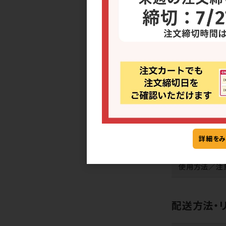
混載
商品管理番号
1個サイズ(入
注文単位
詳細をみ
アレルギー
使用方法／注
配送方法・