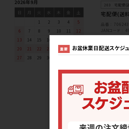
2026年9月
203 宅配便(
日
月
火
水
木
金
土
宅配便(送料
1
2
3
4
5
品番
70624
JANコード
4
6
7
8
9
10
11
12
送料を確認す
13
14
15
16
17
18
19
お盆休業日配送スケジュ
20
21
22
23
24
25
26
重要
お盆 前後の
27
28
29
30
【休暇前】最終
【休暇後】最初