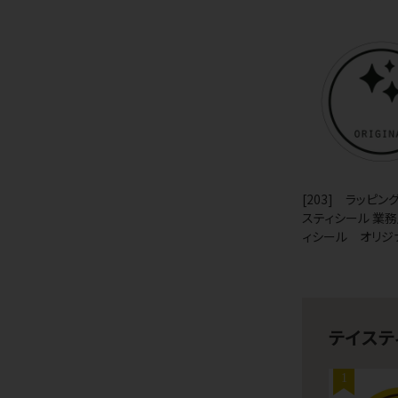
[203] ラッピン
スティシール 業
ィシール オリジ
テイステ
1