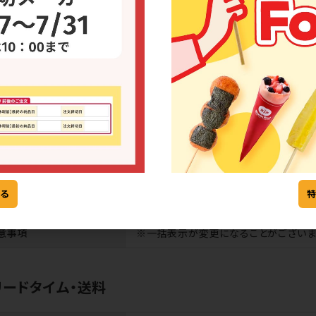
できる
同じメーカー
商品をみる
の商品を
SIM-SIZ-00513
数)／寸法
-／-／２５ｍｍφ
バラ:1束
る
なし
意事項
※一括表示が変更になることがございま
リードタイム・送料