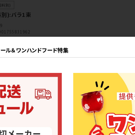
送料別)
別):バラ1束
39
901755831962
る
ール＆ワンハンドフード特集
ご注文
の納品日
2026-08-07
注文締切日
2026-08-03
の納品日
2026-08-21
注文締切日
2026-08-17
2