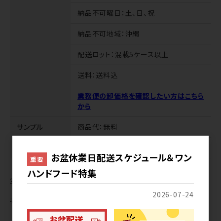
納品不可曜日
：土、日、祝
納品不可地域
：沖縄
配送ロット
：混載5ケース以上
送料
：送料込
業務便の卸価格を確認したい方はこちら
から
サンプル
商品代
：無料
送料
：無料
お盆休業日配送スケジュール＆ワン
重要
ハンドフード特集
3
件中 1〜3件目
2026-07-24
表示切替