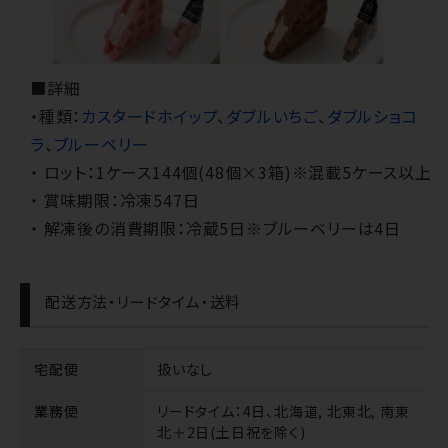
■詳細
・種類：
カスタードホイップ
、
ダブルいちご
、
ダブルショコ
ラ
、
ブルーベリー
・ ロット：1ケース144個(48個×3箱)※混載5ケース以上
・ 賞味期限：冷凍547日
・ 解凍後の消費期限：冷蔵5日※ブルーベリーは4日
配送方法・リードタイム・送料
宅配便
扱いなし
業務便
リードタイム
：4日、北海道, 北東北, 南東
北＋2日(土日祝を除く)