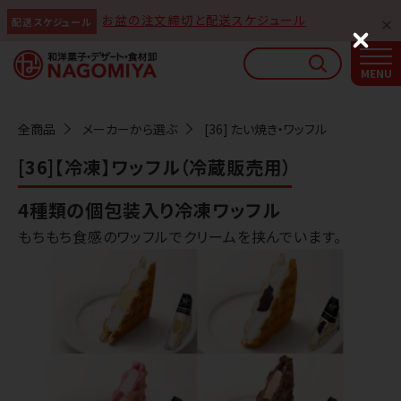
お盆の注文締切と配送スケジュール
配送スケジュール
なごみやAIガイド
C
l
AIがなごみやの使い方をお答えします
o
s
e
全商品
メーカーから選ぶ
[36] たい焼き・ワッフル
[36]【冷凍】ワッフル（冷蔵販売用）
4種類の個包装入り冷凍ワッフル
もちもち食感のワッフルでクリームを挟んでいます。