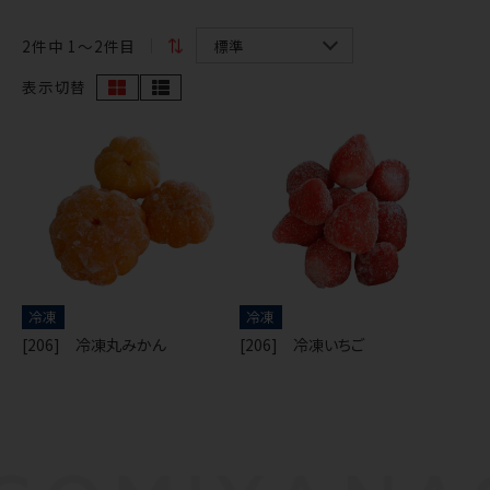
2
件中 1〜2件目
表示切替
冷凍
冷凍
[206] 冷凍丸みかん
[206] 冷凍いちご