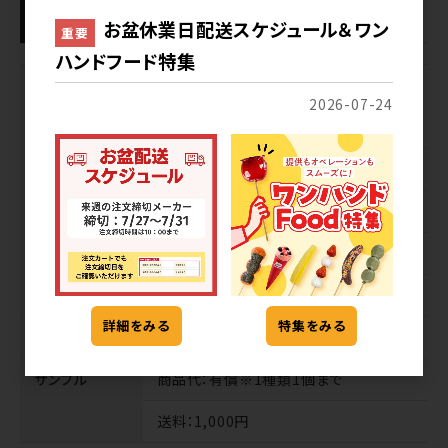
ツ
お盆休業日配送スケジュール＆ワン
重要
ハンドフード特集
宅配便
リードタイム
：7日、北海道、北東北、南東
2026-07-24
北、関東、信越、北陸、中部、関西、中国、
四国＋2日(土日祝を含む)
納品不可曜日
：なし
納品不可地域
：沖縄
配送ロット
：1ケース以上
送料
：送料込
詳細をみる
特集をみる
業務便
扱いなし
サンプル
商品代
：有償※1種類1個まで
送料
：1,000円