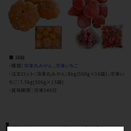
■ 詳細
・種類：
冷凍丸みかん
、
冷凍いちご
・注文ロット：冷凍丸みかん：8kg(500g×16袋)、冷凍い
ちご：7.5kg(500g×15袋)
・賞味期限：冷凍540日
配送方法・リードタイム・送料：[206]【冷凍】冷凍フルー