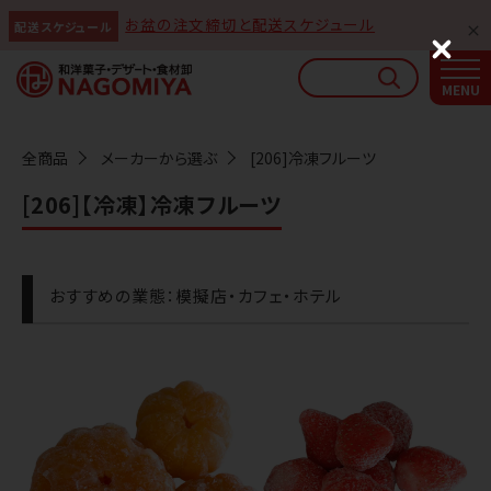
お盆の注文締切と配送スケジュール
配送スケジュール
なごみやAIガイド
C
l
AIがなごみやの使い方をお答えします
o
s
e
全商品
メーカーから選ぶ
[206]冷凍フルーツ
[206]【冷凍】冷凍フルーツ
おすすめの業態：模擬店・カフェ・ホテル