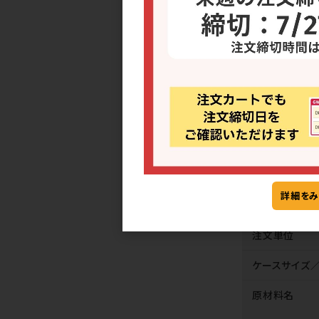
ご確認
混載
商品管理番号
詳細をみ
1個サイズ(入
注文単位
ケースサイズ／
原材料名