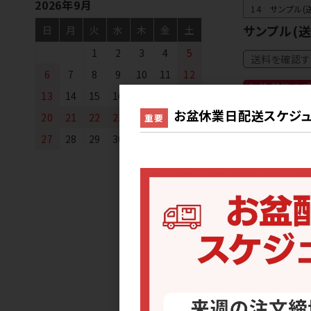
2026年9月
14 サンプル(送
サンプル(送
日
月
火
水
木
金
土
1
2
3
4
5
送料を確認す
6
7
8
9
10
11
12
お盆 前後の
13
14
15
16
17
18
19
【休暇前】最終
お盆休業日配送スケジュ
20
21
22
23
24
25
26
重要
27
28
29
30
【休暇後】最初
ご注文