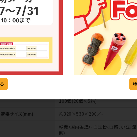
納品期間：25～26日(出荷日が土日祝の場合は早
ください
例：9月分の場合 → 8月10日締切／8月25～26
できる
同じメーカー
商品をみる
の商品を
MAR-NAM-00080
る
数)／寸法
約45g／-／-
100個(20個×5箱)
荷姿サイズ(mm)
約320×530×290／-
砂糖（国内製造）、白玉粉、白餡、小豆、
酸）