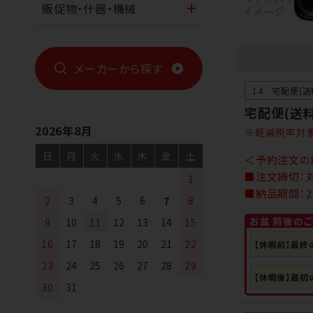
販促物・什器・機械
メーカーから探す
14 宅配便(
宅配便(送料
2026年8月
軽減税率対
日
月
火
水
木
金
土
＜予約注文の
■注文締切：対
1
■納品期間：2
2
3
4
5
6
7
8
お盆 前後の
9
10
11
12
13
14
15
16
17
18
19
20
21
22
【休暇前】最終
23
24
25
26
27
28
29
【休暇後】最初
30
31