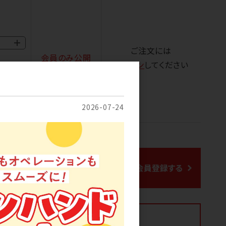
ご注文には
会員のみ公開
ログイン
してください
2026-07-24
（2026/8/1 時点）
17
5813
メーカー
アイテム
月分は繁忙期のため11月30日が締切