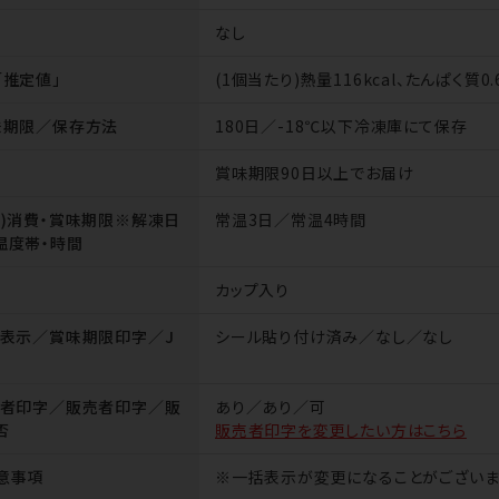
なし
「推定値」
(1個当たり)熱量116kcal、たんぱく質0.
味期限／保存方法
180日／-18℃以下冷凍庫にて保存
賞味期限90日以上でお届け
後)消費・賞味期限※解凍日
常温3日／常温4時間
温度帯・時間
カップ入り
括表示／賞味期限印字／J
シール貼り付け済み／なし／なし
造者印字／販売者印字／販
あり／あり／可
否
販売者印字を変更したい方はこちら
意事項
※一括表示が変更になることがございま