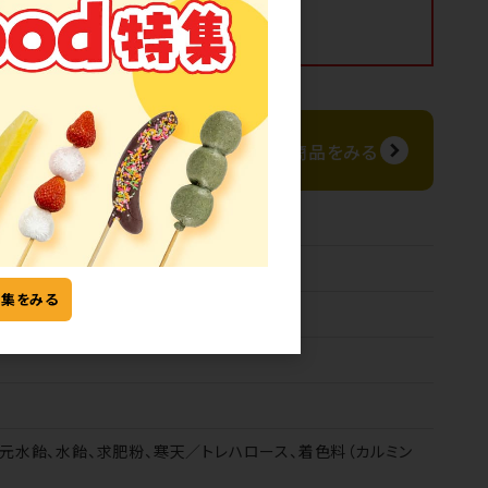
まります)
日納品
同じカテゴリ
みる
の商品をみる
特集をみる
還元水飴、水飴、求肥粉、寒天／トレハロース、着色料（カルミン