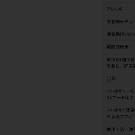
アレルギー
栄養成分表示
消費期限・賞
期限残表示
解凍後(加工
を含む／解凍
包装
<小売用>一
ANコード印字
<小売用>製
売者変更の可
使用方法／注