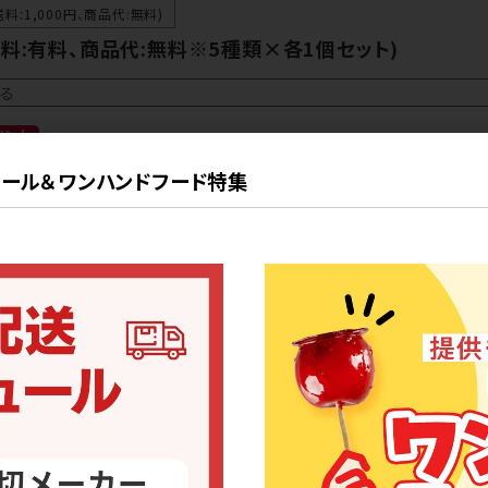
料:1,000円、商品代:無料)
料:有料、商品代:無料※5種類×各1個セット)
る
ご注文
の納品日
2026-08-12
注文締切日
2026-07-17
ール＆ワンハンドフード特集
の納品日
2026-08-19
注文締切日
2026-07-17
2
注文締切：対象月の「前月10日10：00まで」※1
前に