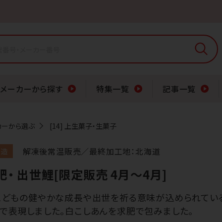
メーカーから探す
特集一覧
記事一覧
カーから選ぶ
[14] 上生菓子・生菓子
解凍後常温販売／最終加工地：北海道
製造
求肥・ 出世鯉[限定販売 4月～4月]
こどもの健やかな成長や出世を祈る意味が込められてい
で表現しました。白こしあんを求肥で包みました。