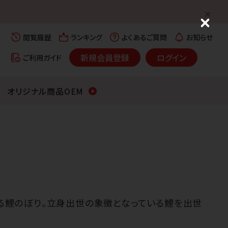
C
l
閲覧履歴
ランキング
よくあるご質問
お知らせ
o
s
新規会員登録
ログイン
ご利用ガイド
e
オリジナル商品OEM
る鯉のぼり。立身出世の象徴となっている鯉を出世