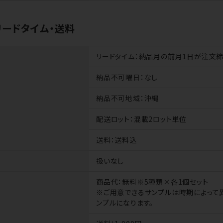
リードタイム・送料
リードタイム
：納品月の前月1日が注文締
納品不可曜日
：なし
納品不可地域
：沖縄
配送ロット
：混載2ロット単位
送料
：送料込
扱いなし
商品代
：無料※5種類×各1個セット
※ご用意できるサンプルは時期によって異
ンプルになります。