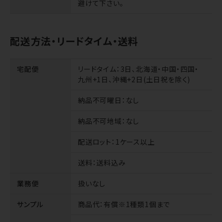
避けて下さい。
配送方法・リードタイム・送料
宅配便
リードタイム
：3日、北海道・中国・四国・
九州+1日、沖縄+2日(土日祝を除く)
納品不可曜日
：なし
納品不可地域
：なし
配送ロット
：1ケース以上
送料
：送料込み
業務便
扱いなし
サンプル
商品代
：有償※1種類1個まで