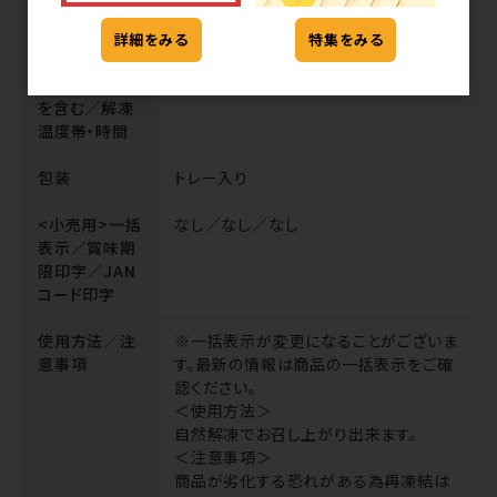
解凍後(加工
冷蔵1日／冷蔵
詳細をみる
特集をみる
後)消費・賞味
期限※解凍日
を含む／解凍
温度帯・時間
包装
トレー入り
<小売用>一括
なし／なし／なし
表示／賞味期
限印字／JAN
コード印字
使用方法／注
※一括表示が変更になることがございま
意事項
す。最新の情報は商品の一括表示をご確
認ください。
＜使用方法＞
自然解凍でお召し上がり出来ます。
＜注意事項＞
商品が劣化する恐れがある為再凍結は