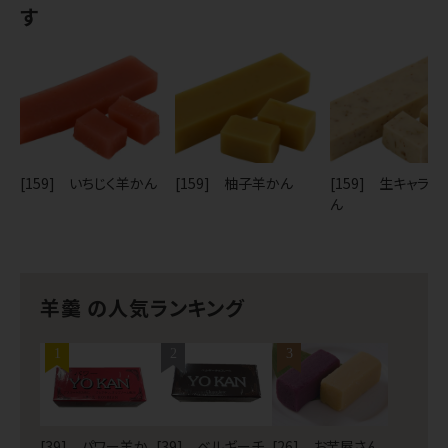
す
[159] いちじく羊かん
[159] 柚子羊かん
[159] 生キャラ
ん
羊羹 の人気ランキング
1
2
3
[39] パワー羊か
[39] ベルギーチ
[26] お芋屋さん