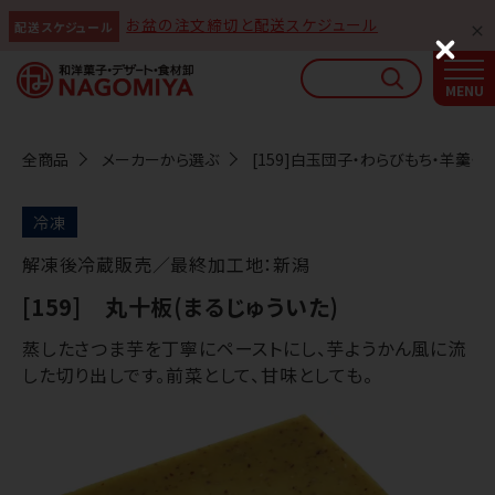
お盆の注文締切と配送スケジュール
配送スケジュール
なごみやAIガイド
C
l
AIがなごみやの使い方をお答えします
o
s
e
全商品
メーカーから選ぶ
[159]白玉団子・わらびもち・羊羹・プ
冷凍
解凍後冷蔵販売／最終加工地：新潟
[159] 丸十板(まるじゅういた)
蒸したさつま芋を丁寧にペーストにし、芋ようかん風に流
した切り出しです。前菜として、甘味としても。