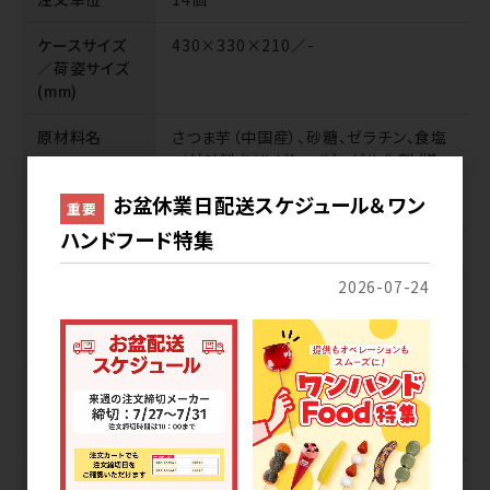
ケースサイズ
430×330×210／-
／荷姿サイズ
(mm)
原材料名
さつま芋（中国産）、砂糖、ゼラチン、食塩
／甘味料（ソルビトール）、ゲル化剤（増
粘多糖類）、グリセリンエステル、（一部に
お盆休業日配送スケジュール＆ワン
ゼラチンを含む）
重要
ハンドフード特集
アレルギー
ゼラチン
2026-07-24
栄養成分表示
(100g当たり)熱量125kcal、たんぱく質
「推定値」
2.8g、脂質0.2g、炭水化物30.3g、食塩
相当量0.2g
消費期限・賞
730日／-18℃以下冷凍庫にて保存
味期限／保存
方法
期限残表示
賞味期限180日以上でお届け