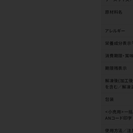
原材料名
アレルギー
栄養成分表示
消費期限・賞
期限残表示
解凍後(加工
を含む／解凍
包装
<小売用>一
ANコード印字
使用方法／注