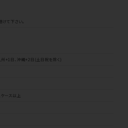
避けて下さい。
九州+1日、沖縄+2日(土日祝を除く)
／1ケース以上