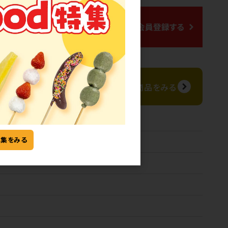
（2026/8/1 時点）
17
5813
メーカー
アイテム
同じカテゴリ
みる
の商品をみる
特集をみる