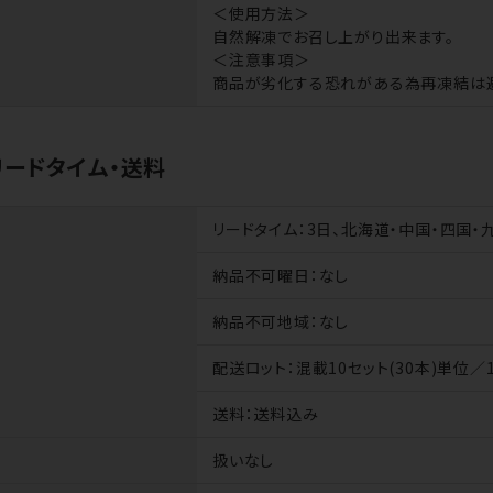
＜使用方法＞
自然解凍でお召し上がり出来ます。
＜注意事項＞
商品が劣化する恐れがある為再凍結は
リードタイム・送料
リードタイム
：3日、北海道・中国・四国・
納品不可曜日
：なし
納品不可地域
：なし
配送ロット
：混載10セット(30本)単位
送料
：送料込み
扱いなし