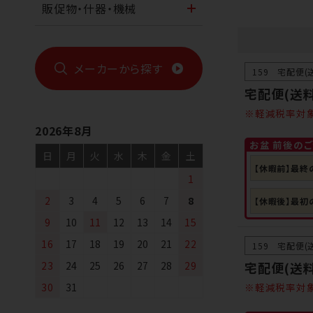
販促物・什器・機械
メーカーから探す
159 宅配便(
宅配便(送料
軽減税率対
2026年8月
お盆 前後の
日
月
火
水
木
金
土
【休暇前】最終
1
2
3
4
5
6
7
8
【休暇後】最初
9
10
11
12
13
14
15
16
17
18
19
20
21
22
159 宅配便(
宅配便(送料
23
24
25
26
27
28
29
軽減税率対
30
31