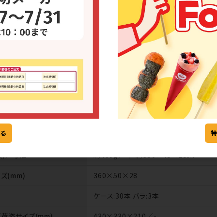
2
できる
同じメーカー
商品をみる
の商品を
る
MAT-YUK-00001
数)／寸法
約400g／-／約350×45×25㎜
ズ(mm)
360×50×28
ケース:30本 バラ:3本
荷姿サイズ(mm)
430×330×210／-