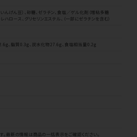
白いんげん豆）、砂糖、ゼラチン、食塩／ゲル化剤（増粘多糖
トレハロース、グリセリンエステル、（一部にゼラチンを含む）
2.6g、脂質0.3g、炭水化物27.6g、食塩相当量0.2g
す。最新の情報は商品の一括表示をご確認ください。