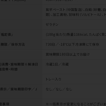
紫芋ペースト（中国製造）、白餡（砂糖、
類）、加工澱粉、甘味料（ソルビトール）、
ゼラチン
「推定値」
(100g当たり)熱量116kcal、たんぱく質
味期限／保存方法
730日／-18℃以下冷凍庫にて保存
賞味期限180日以上でお届け
後)消費・賞味期限※解凍日
冷蔵1日／冷蔵
温度帯・時間
トレー入り
括表示／賞味期限印字／J
なし／なし／なし
意事項
※一括表示が変更になることがございま