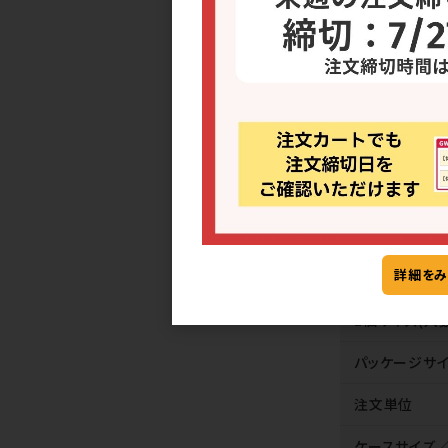
混載
詳細をみ
商品管理番号
1個サイズ(入
パッケージサイ
注文単位
ケースサイズ／