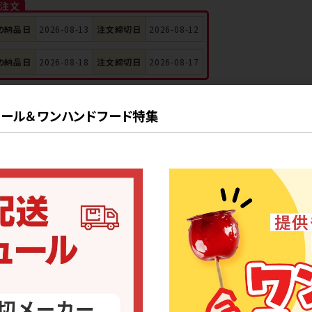
ご注文
の納品日
2026-08-13
注文締切日
2026-08-12
の納品日
2026-08-18
注文締切日
2026-08-17
(送料:地域別金額、商品代:有償)※冷凍
ール＆ワンハンドフード特集
料:有料、商品代:有償※1種類1本まで)
象
る
ご注文
の納品日
2026-08-13
注文締切日
2026-08-12
の納品日
2026-08-18
注文締切日
2026-08-17