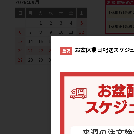
2026年9月
お盆 前後の
【休暇前】最終
日
月
火
水
木
金
土
1
2
3
4
5
【休暇後】最初
6
7
8
9
10
11
12
13
14
15
16
17
18
19
159 サンプル
お盆休業日配送スケジュ
20
21
22
23
24
25
26
重要
サンプル(送
27
28
29
30
軽減税率対
送料を確認す
お盆 前後の
【休暇前】最終
【休暇後】最初