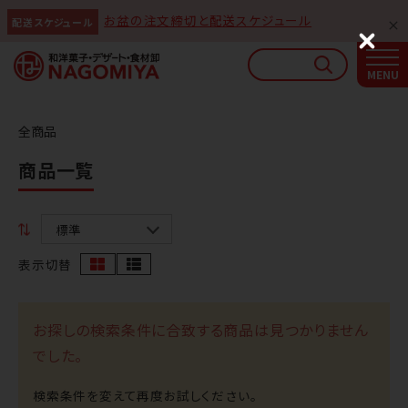
お盆の注文締切と配送スケジュール
配送スケジュール
なごみやAIガイド
C
l
AIがなごみやの使い方をお答えします
o
s
e
全商品
商品一覧
表示切替
お探しの検索条件に合致する商品は見つかりません
でした。