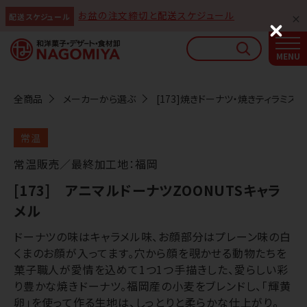
お盆の注文締切と配送スケジュール
配送スケジュール
なごみやAIガイド
C
l
AIがなごみやの使い方をお答えします
o
s
e
全商品
メーカーから選ぶ
[173]焼きドーナツ・焼きティラミス
常温
常温販売／最終加工地：福岡
[173] アニマルドーナツZOONUTSキャラ
メル
ドーナツの味はキャラメル味、お顔部分はプレーン味の白
くまのお顔が入ってます。穴から顔を覗かせる動物たちを
菓子職人が愛情を込めて1つ1つ手描きした、愛らしい彩
り豊かな焼きドーナツ。福岡産の小麦をブレンドし、「輝黄
卵」を使って作る生地は、しっとりと柔らかな仕上がり。