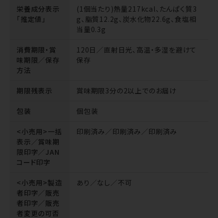
栄養成分表示
(1個当たり)熱量217kcal、たんぱく質3
「推定値」
g、脂質12.2g、炭水化物22.6g、食塩相
当量0.3g
消費期限・賞
120日／直射日光、高温・多湿を避けて
味期限／保存
保存
方法
期限残表示
賞味期限3分の2以上でのお届け
包装
個包装
<小売用>一括
印刷済み／印刷済み／印刷済み
表示／賞味期
限印字／JAN
コード印字
<小売用>製造
あり／なし／不可
者印字／販売
者印字／販売
者変更の可否