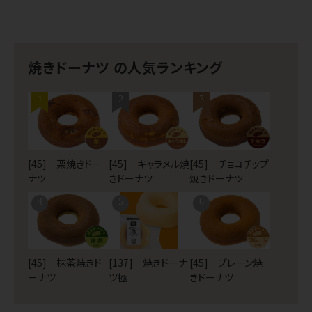
焼きドーナツ の人気ランキング
1
2
3
[45] 栗焼きドー
[45] キャラメル焼
[45] チョコチップ
ナツ
きドーナツ
焼きドーナツ
4
5
6
[45] 抹茶焼きド
[137] 焼きドーナ
[45] プレーン焼
ーナツ
ツ極
きドーナツ