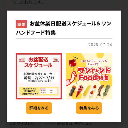
りしております。
お盆休業日配送スケジュール＆ワン
重要
ハンドフード特集
混載できる
商品をみる
2026-07-24
同じメーカー
の商品をみる
同じカテゴリ
の商品をみる
詳細をみる
特集をみる
商品管理番号
KMC-DON-00006
1個サイズ(入
-／-／直径８㎝ 高さ2.5㎝