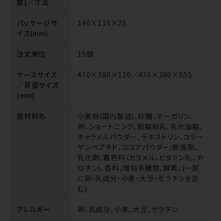
数)／寸法
パッケージサ
140×110×25
イズ(mm)
注文単位
15個
ケースサイズ
470×380×110／470×380×555
／荷姿サイズ
(mm)
原材料名
小麦粉(国内製造)、砂糖、マーガリン、
卵、ショートニング、脱脂粉乳、乳化油脂、
キャラメルパウダー、デキストリン、コラー
ゲンペプチド、ココアパウダー/膨張剤、
乳化剤、着色料（カラメル、ビタミンB₂、カ
ロチン)、香料、増粘多糖類、酵素、(一部
に卵・乳成分・小麦・大豆・ゼラチンを含
む)
アレルギー
卵、乳成分、小麦、大豆、ゼラチン